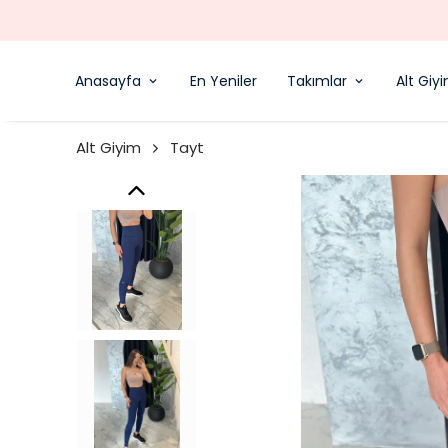
Anasayfa
En Yeniler
Takımlar
Alt Giy
Alt Giyim
Tayt