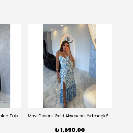
Tek Omuz Çizgili Büstiyer Pantolon Takım
Mavi Desenli Gold Aksesuarlı Yırtmaçlı Elbise
Pembe
₺ 1,690.00