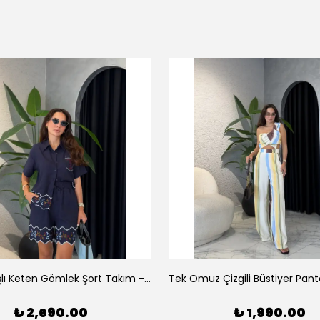
Luna Nakışlı Keten Gömlek Şort Takım - Lacivert
₺ 2,690.00
₺ 1,990.00