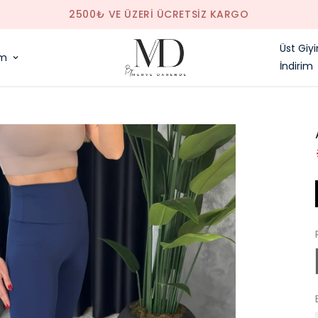
SAAT 14.00'E KADAR VERILEN SIPARIŞLER AYNI GÜN KARGODA
Üst Giy
im
İndirim