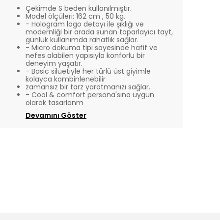
Çekimde S beden kullanılmıştır.
Model ölçüleri: 162 cm , 50 kg.
- Hologram logo detayı ile şıklığı ve
modernliği bir arada sunan toparlayıcı tayt,
günlük kullanımda rahatlık sağlar.
- Micro dokuma tipi sayesinde hafif ve
nefes alabilen yapısıyla konforlu bir
deneyim yaşatır.
- Basic siluetiyle her türlü üst giyimle
kolayca kombinlenebilir
zamansız bir tarz yaratmanızı sağlar.
- Cool & comfort persona'sına uygun
olarak tasarlanm
Devamını Göster