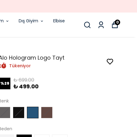
!
im
Dış Giyim
Elbise
0
Alo Hologram Logo Tayt
Tükeniyor
₺ 699.00
%
29
₺ 499.00
Renk
Beden