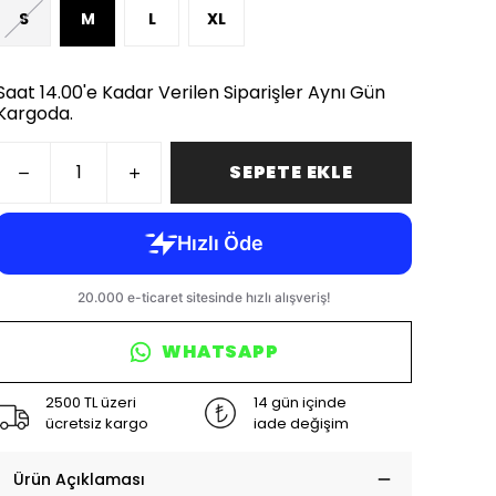
S
M
L
XL
Saat 14.00'e Kadar Verilen Siparişler Aynı Gün
Kargoda.
SEPETE EKLE
WHATSAPP
2500 TL üzeri
14 gün içinde
ücretsiz kargo
iade değişim
Ürün Açıklaması