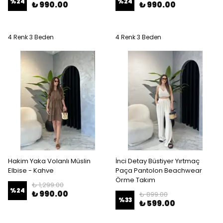
%
24
%
24
₺ 990.00
₺ 990.00
4 Renk 3 Beden
4 Renk 3 Beden
Hakim Yaka Volanlı Müslin
İnci Detay Büstiyer Yırtmaç
Elbise - Kahve
Paça Pantolon Beachwear
Örme Takım
₺ 1,299.00
%
24
₺ 990.00
₺ 899.00
%
33
₺ 599.00