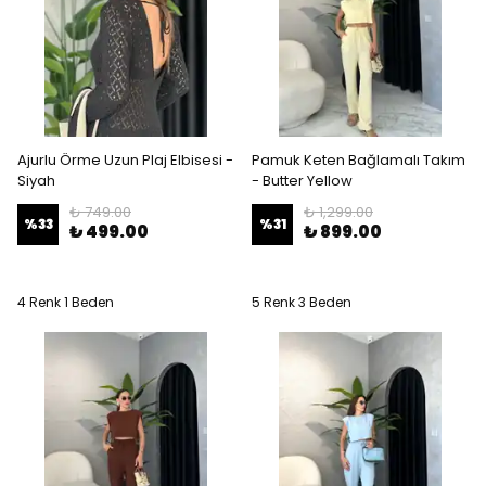
Ajurlu Örme Uzun Plaj Elbisesi -
Pamuk Keten Bağlamalı Takım
Siyah
- Butter Yellow
₺ 749.00
₺ 1,299.00
%
33
%
31
₺ 499.00
₺ 899.00
4 Renk 1 Beden
5 Renk 3 Beden