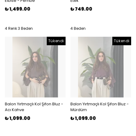
Elbise - Pembe
Etek
₺ 1,499.00
₺ 749.00
4 Renk 3 Beden
4 Beden
Tükendi
Tükendi
Balon Yırtmaçlı Kol Şifon Bluz -
Balon Yırtmaçlı Kol Şifon Bluz -
Acı Kahve
Mürdüm
₺ 1,099.00
₺ 1,099.00