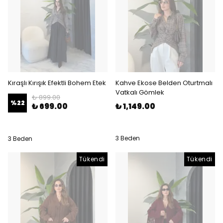
Kıraşlı Kırışık Efektli Bohem Etek
Kahve Ekose Belden Oturtmalı
Vatkalı Gömlek
₺ 899.00
%
22
₺ 699.00
₺ 1,149.00
3 Beden
3 Beden
Tükendi
Tükendi