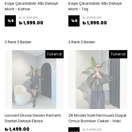
Kaşe Çıkarılabilir Atkı Detaylı
Kaşe Çıkarılabilir Atkı Detaylı
Mont - Kahve
Mont - Taş
₺ 2,199.00
₺ 2,199.00
%
9
%
9
₺ 1,999.00
₺ 1,999.00
3 Renk 3 Beden
3 Renk 3 Beden
Tükendi
Tükendi
Lacivert Ekose Desen Kemerli
ZR Model Süet Fermuarlı Düşük
Dantel Detaylı Elbise
Omuz Bomber Ceket - Haki
₺ 1,499.00
₺ 1,499.00