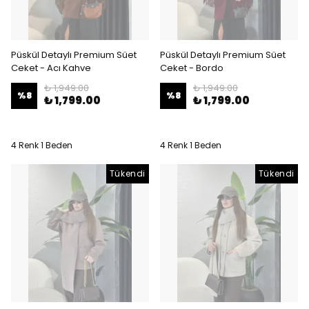
Püskül Detaylı Premium Süet
Püskül Detaylı Premium Süet
Ceket - Acı Kahve
Ceket - Bordo
₺ 1,949.00
₺ 1,949.00
%
8
%
8
₺ 1,799.00
₺ 1,799.00
4 Renk 1 Beden
4 Renk 1 Beden
Tükendi
Tükendi