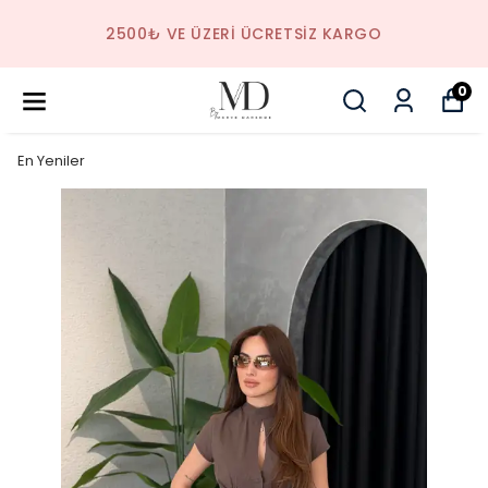
2500₺ VE ÜZERI ÜCRETSIZ KARGO
0
En Yeniler