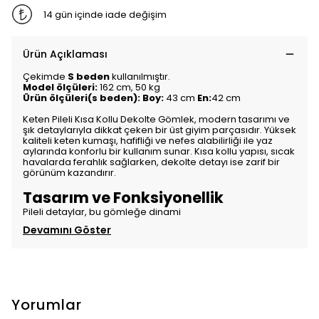
14 gün içinde iade değişim
Ürün Açıklaması
Çekimde
S beden
kullanılmıştır.
Model ölçüleri:
162 cm, 50 kg
Ürün ölçüleri(s beden): Boy:
43 cm
En:
42 cm
Keten Pileli Kısa Kollu Dekolte Gömlek, modern tasarımı ve
şık detaylarıyla dikkat çeken bir üst giyim parçasıdır. Yüksek
kaliteli keten kumaşı, hafifliği ve nefes alabilirliği ile yaz
aylarında konforlu bir kullanım sunar. Kısa kollu yapısı, sıcak
havalarda ferahlık sağlarken, dekolte detayı ise zarif bir
görünüm kazandırır.
Tasarım ve Fonksiyonellik
Pileli detaylar, bu gömleğe dinami
Devamını Göster
Yorumlar