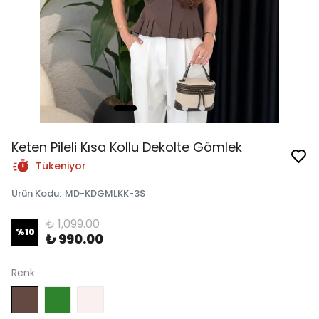
Keten Pileli Kısa Kollu Dekolte Gömlek
Tükeniyor
Ürün Kodu
:
MD-KDGMLKK-3S
₺ 1,099.00
%
10
₺ 990.00
Renk