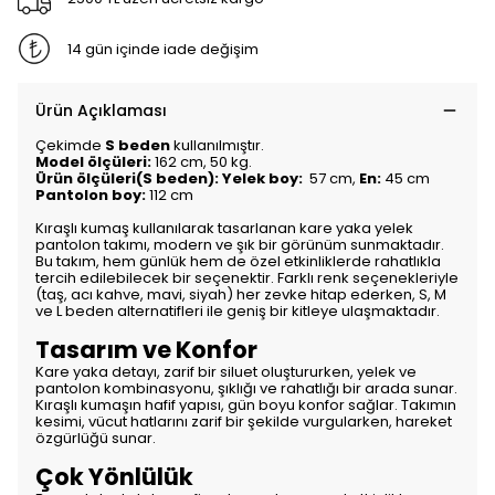
14 gün içinde iade değişim
Ürün Açıklaması
Çekimde
S beden
kullanılmıştır.
Model ölçüleri:
162 cm, 50 kg.
Ürün ölçüleri(S beden): Yelek boy:
57 cm,
En:
45 cm
Pantolon boy:
112 cm
Kıraşlı kumaş kullanılarak tasarlanan kare yaka yelek
pantolon takımı, modern ve şık bir görünüm sunmaktadır.
Bu takım, hem günlük hem de özel etkinliklerde rahatlıkla
tercih edilebilecek bir seçenektir. Farklı renk seçenekleriyle
(taş, acı kahve, mavi, siyah) her zevke hitap ederken, S, M
ve L beden alternatifleri ile geniş bir kitleye ulaşmaktadır.
Tasarım ve Konfor
Kare yaka detayı, zarif bir siluet oluştururken, yelek ve
pantolon kombinasyonu, şıklığı ve rahatlığı bir arada sunar.
Kıraşlı kumaşın hafif yapısı, gün boyu konfor sağlar. Takımın
kesimi, vücut hatlarını zarif bir şekilde vurgularken, hareket
özgürlüğü sunar.
Çok Yönlülük