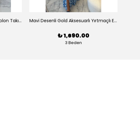
Tek Omuz Çizgili Büstiyer Pantolon Takım
Mavi Desenli Gold Aksesuarlı Yırtmaçlı Elbise
Pembe
₺ 1,690.00
3 Beden