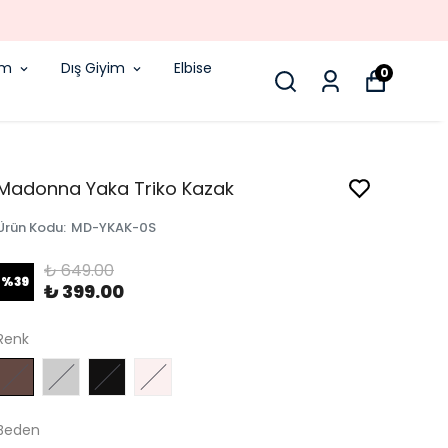
 AYNI GÜN KARGODA!
im
Dış Giyim
Elbise
0
Madonna Yaka Triko Kazak
Ürün Kodu
:
MD-YKAK-0S
₺ 649.00
%
39
₺ 399.00
Renk
Beden