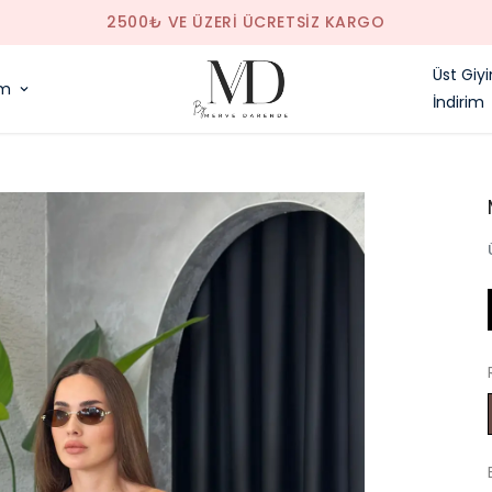
SAAT 14.00'E KADAR VERILEN SIPARIŞLER
Üst Giy
im
İndirim