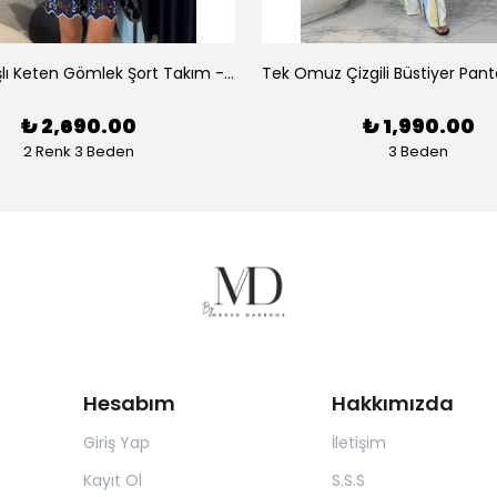
Luna Nakışlı Keten Gömlek Şort Takım - Lacivert
₺ 2,690.00
₺ 1,990.00
2 Renk 3 Beden
3 Beden
Hesabım
Hakkımızda
Giriş Yap
İletişim
Kayıt Ol
S.S.S