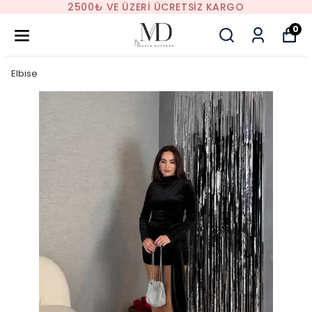
2500₺ VE ÜZERI ÜCRETSIZ KARGO
0
Elbise