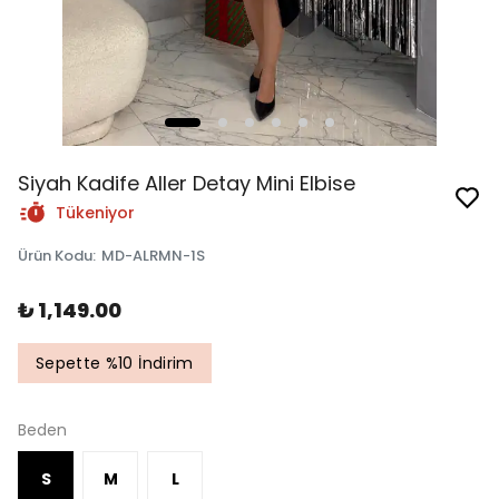
Siyah Kadife Aller Detay Mini Elbise
Tükeniyor
Ürün Kodu
:
MD-ALRMN-1S
₺ 1,149.00
Sepette %10 İndirim
Beden
S
M
L