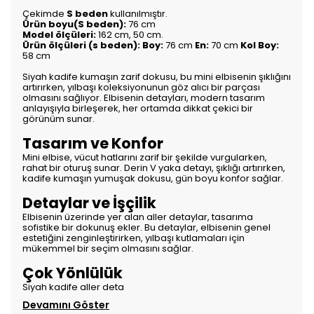
Çekimde
S beden
kullanılmıştır.
Ürün boyu(S beden):
76 cm
Model ölçüleri:
162 cm, 50 cm.
Ürün ölçüleri (s beden): Boy:
76 cm
En:
70 cm
Kol Boy:
58 cm
Siyah kadife kumaşın zarif dokusu, bu mini elbisenin şıklığını
artırırken, yılbaşı koleksiyonunun göz alıcı bir parçası
olmasını sağlıyor. Elbisenin detayları, modern tasarım
anlayışıyla birleşerek, her ortamda dikkat çekici bir
görünüm sunar.
Tasarım ve Konfor
Mini elbise, vücut hatlarını zarif bir şekilde vurgularken,
rahat bir oturuş sunar. Derin V yaka detayı, şıklığı artırırken,
kadife kumaşın yumuşak dokusu, gün boyu konfor sağlar.
Detaylar ve İşçilik
Elbisenin üzerinde yer alan aller detaylar, tasarıma
sofistike bir dokunuş ekler. Bu detaylar, elbisenin genel
estetiğini zenginleştirirken, yılbaşı kutlamaları için
mükemmel bir seçim olmasını sağlar.
Çok Yönlülük
Siyah kadife aller deta
Devamını Göster