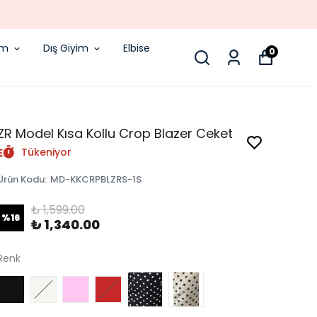
ILEN SIPARIŞLER AYNI GÜN KARGODA!
im
Dış Giyim
Elbise
0
ZR Model Kısa Kollu Crop Blazer Ceket
Tükeniyor
Ürün Kodu
:
MD-KKCRPBLZRS-1S
₺ 1,599.00
%
16
₺ 1,340.00
Renk