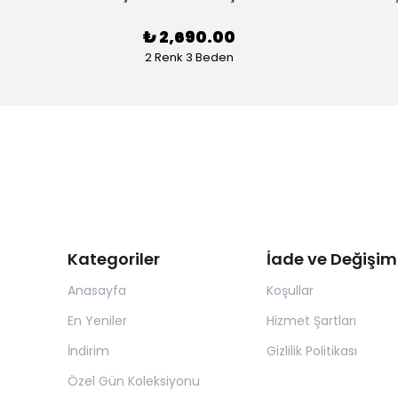
₺ 2,690.00
2 Renk 3 Beden
Kategoriler
İade ve Değişim
Anasayfa
Koşullar
En Yeniler
Hizmet Şartları
İndirim
Gizlilik Politikası
Özel Gün Koleksiyonu