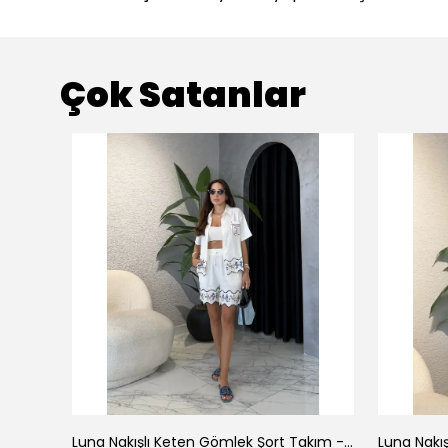
Çok Satanlar
az
Luna Nakışlı Keten Gömlek Şort Takım - Beyaz