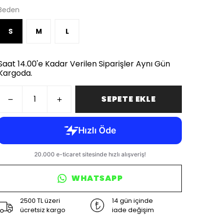
Beden
S
M
L
Saat 14.00'e Kadar Verilen Siparişler Aynı Gün
Kargoda.
SEPETE EKLE
WHATSAPP
2500 TL üzeri
14 gün içinde
ücretsiz kargo
iade değişim