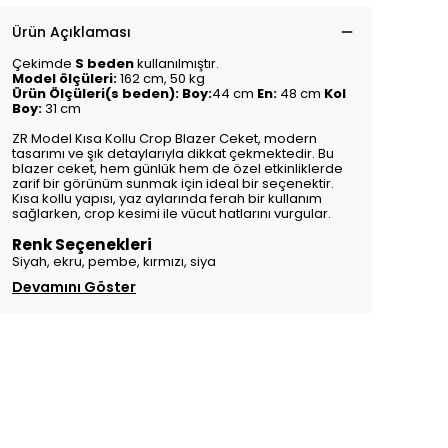
Ürün Açıklaması
Çekimde
S beden
kullanılmıştır.
Model ölçüleri:
162 cm, 50 kg
Ürün Ölçüleri(s beden): Boy:
44 cm
En:
48 cm
Kol
Boy:
31 cm
ZR Model Kısa Kollu Crop Blazer Ceket, modern
tasarımı ve şık detaylarıyla dikkat çekmektedir. Bu
blazer ceket, hem günlük hem de özel etkinliklerde
zarif bir görünüm sunmak için ideal bir seçenektir.
Kısa kollu yapısı, yaz aylarında ferah bir kullanım
sağlarken, crop kesimi ile vücut hatlarını vurgular.
Renk Seçenekleri
Siyah, ekru, pembe, kırmızı, siya
Devamını Göster