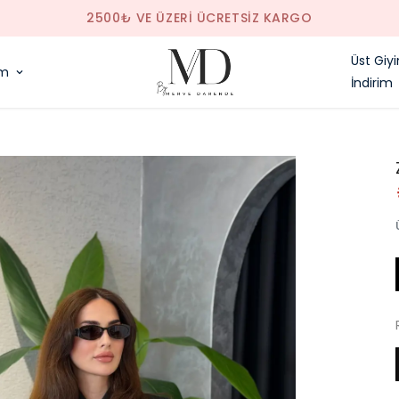
SAAT 14.00'E KADAR VER
Üst Giy
im
İndirim