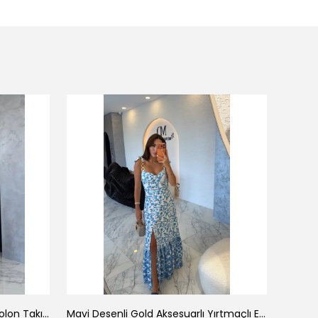
Tek Omuz Çizgili Büstiyer Pantolon Takım
Mavi Desenli Gold Aksesuarlı Yırtmaçlı Elbise
Pembe