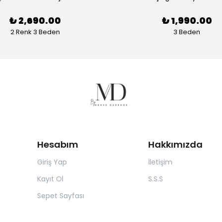
₺ 2,690.00
₺ 1,990.00
2 Renk 3 Beden
3 Beden
Hesabım
Hakkımızda
Giriş Yap
İletişim
Kayıt Ol
S.S.S
Sepet Sayfası