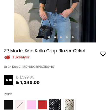
ZR Model Kısa Kollu Crop Blazer Ceket
Tükeniyor
Ürün Kodu
:
MD-KKCRPBLZRS-1S
₺ 1,599.00
%
16
₺ 1,340.00
Renk