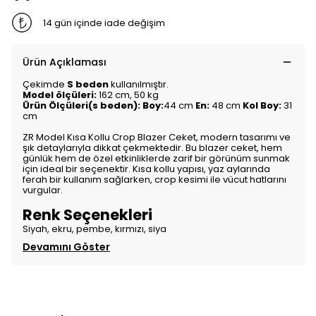
14 gün içinde iade değişim
Ürün Açıklaması
Çekimde
S beden
kullanılmıştır.
Model ölçüleri:
162 cm, 50 kg
Ürün Ölçüleri(s beden): Boy:
44 cm
En:
48 cm
Kol Boy:
31
cm
ZR Model Kısa Kollu Crop Blazer Ceket, modern tasarımı ve
şık detaylarıyla dikkat çekmektedir. Bu blazer ceket, hem
günlük hem de özel etkinliklerde zarif bir görünüm sunmak
için ideal bir seçenektir. Kısa kollu yapısı, yaz aylarında
ferah bir kullanım sağlarken, crop kesimi ile vücut hatlarını
vurgular.
Renk Seçenekleri
Siyah, ekru, pembe, kırmızı, siya
Devamını Göster