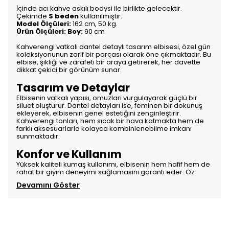
İçinde acı kahve askılı bodysi ile birlikte gelecektir.
Çekimde
S beden
kullanılmıştır.
Model Ölçüleri:
162 cm, 50 kg.
Ürün Ölçüleri: Boy:
90 cm
Kahverengi vatkalı dantel detaylı tasarım elbisesi, özel gün
koleksiyonunun zarif bir parçası olarak öne çıkmaktadır. Bu
elbise, şıklığı ve zarafeti bir araya getirerek, her davette
dikkat çekici bir görünüm sunar.
Tasarım ve Detaylar
Elbisenin vatkalı yapısı, omuzları vurgulayarak güçlü bir
siluet oluşturur. Dantel detayları ise, feminen bir dokunuş
ekleyerek, elbisenin genel estetiğini zenginleştirir.
Kahverengi tonları, hem sıcak bir hava katmakta hem de
farklı aksesuarlarla kolayca kombinlenebilme imkanı
sunmaktadır.
Konfor ve Kullanım
Yüksek kaliteli kumaş kullanımı, elbisenin hem hafif hem de
rahat bir giyim deneyimi sağlamasını garanti eder. Öz
Devamını Göster