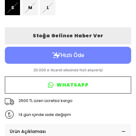
S
M
L
Stoğa Gelince Haber Ver
WHATSAPP
2500 TL üzeri ücretsiz kargo
14 gün içinde iade değişim
Ürün Açıklaması