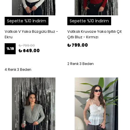
Sepette %10 İndirim
Sepette %10 İndirim
Vatkalı V Yaka Büzgülü Bluz -
Vatkalı Kruvaze Yaka Işıltılı Çıt
Ekru
Çıtlı Bluz - Kırmızı
₺ 799.00
₺ 799.00
%
19
₺ 649.00
2 Renk 3 Beden
4 Renk 3 Beden