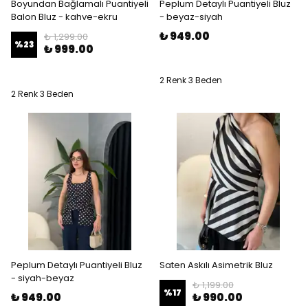
Boyundan Bağlamalı Puantiyeli
Peplum Detaylı Puantiyeli Bluz
Balon Bluz - kahve-ekru
- beyaz-siyah
₺ 949.00
₺ 1,299.00
%
23
₺ 999.00
2 Renk 3 Beden
2 Renk 3 Beden
Peplum Detaylı Puantiyeli Bluz
Saten Askılı Asimetrik Bluz
- siyah-beyaz
₺ 1,199.00
%
17
₺ 949.00
₺ 990.00