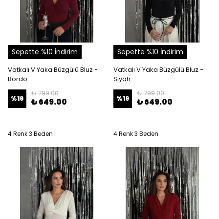
Sepette %10 İndirim
Sepette %10 İndirim
Vatkalı V Yaka Büzgülü Bluz -
Vatkalı V Yaka Büzgülü Bluz -
Bordo
Siyah
₺ 799.00
₺ 799.00
%
19
%
19
₺ 649.00
₺ 649.00
4 Renk 3 Beden
4 Renk 3 Beden