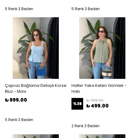
5 Renk 3 Beden
5 Renk 3 Beden
Çapraz Bağlama Detaylı Korse
Halter Yaka Keten Gömlek -
Bluz - Mavi
Haki
₺ 999.00
₺ 799.00
%
38
₺ 499.00
5 Renk 3 Beden
2 Renk 3 Beden