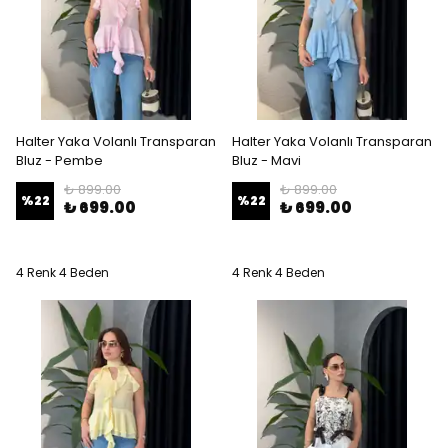
Halter Yaka Volanlı Transparan
Halter Yaka Volanlı Transparan
Bluz - Pembe
Bluz - Mavi
₺ 899.00
₺ 899.00
%
22
%
22
₺ 699.00
₺ 699.00
4 Renk 4 Beden
4 Renk 4 Beden