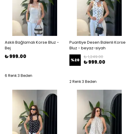
Askılı Bağlamalı Korse Bluz -
Puantiye Desen Balenli Korse
Bej
Bluz - beyaz-siyah
₺ 999.00
₺ 1,249.00
%
20
₺ 999.00
6 Renk 3 Beden
2 Renk 3 Beden