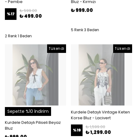
- Pembe
Bluz - Kırmızı
₺ 999.00
₺ 599.00
%
17
₺ 499.00
5 Renk 3 Beden
2 Renk 1 Beden
Tükendi
Tükendi
Sepette %10 İndirim
Kurdele Detaylı Vintage Keten
Korse Bluz - Lacivert
Kurdele Detaylı Piliseli Beyaz
₺ 1,599.00
Bluz
%
19
₺ 1,299.00
₺ 999.00