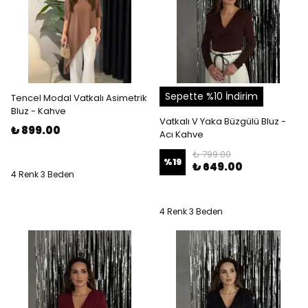
Sepette %10 İndirim
Tencel Modal Vatkalı Asimetrik
Bluz - Kahve
Vatkalı V Yaka Büzgülü Bluz -
₺ 899.00
Acı Kahve
₺ 799.00
%
19
₺ 649.00
4 Renk 3 Beden
4 Renk 3 Beden