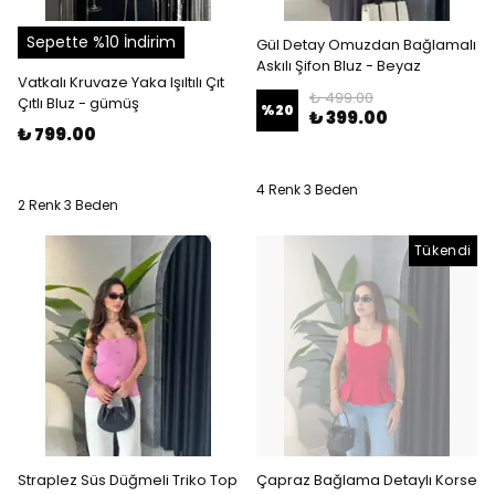
Sepette %10 İndirim
Gül Detay Omuzdan Bağlamalı
Askılı Şifon Bluz - Beyaz
Vatkalı Kruvaze Yaka Işıltılı Çıt
₺ 499.00
Çıtlı Bluz - gümüş
%
20
₺ 399.00
₺ 799.00
4 Renk 3 Beden
2 Renk 3 Beden
Tükendi
Straplez Süs Düğmeli Triko Top
Çapraz Bağlama Detaylı Korse