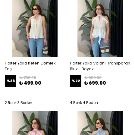
Halter Yaka Keten Gömlek -
Halter Yaka Volanlı Transparan
Taş
Bluz - Beyaz
₺ 799.00
₺ 899.00
%
38
%
22
₺ 499.00
₺ 699.00
2 Renk 3 Beden
4 Renk 4 Beden