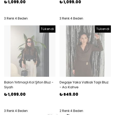
₺ 1,099.00
₺ 1,099.00
3 Renk 4 Beden
3 Renk 4 Beden
Tükendi
Tükendi
Balon Yırtmaçlı Kol Şifon Bluz -
Degaje Yaka Vatkalı Taşlı Bluz
Siyah
- Acı Kahve
₺ 1,099.00
₺ 649.00
3 Renk 4 Beden
2 Renk 4 Beden