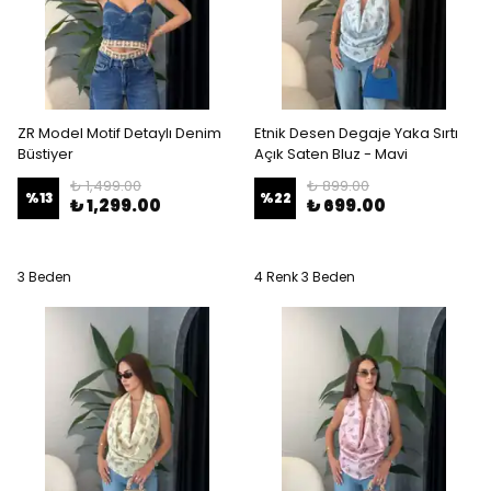
ZR Model Motif Detaylı Denim
Etnik Desen Degaje Yaka Sırtı
Büstiyer
Açık Saten Bluz - Mavi
₺ 1,499.00
₺ 899.00
%
13
%
22
₺ 1,299.00
₺ 699.00
3 Beden
4 Renk 3 Beden