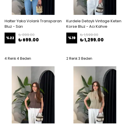
Halter Yaka Volanlı Transparan
Kurdele Detaylı Vintage Keten
Bluz - Sarı
Korse Bluz - Acı Kahve
₺ 899.00
₺ 1,599.00
%
22
%
19
₺ 699.00
₺ 1,299.00
4 Renk 4 Beden
2 Renk 3 Beden