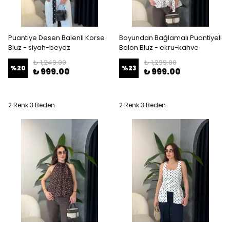
Puantiye Desen Balenli Korse
Boyundan Bağlamalı Puantiyeli
Bluz - siyah-beyaz
Balon Bluz - ekru-kahve
₺ 1,249.00
₺ 1,299.00
%
20
%
23
₺ 999.00
₺ 999.00
2 Renk 3 Beden
2 Renk 3 Beden