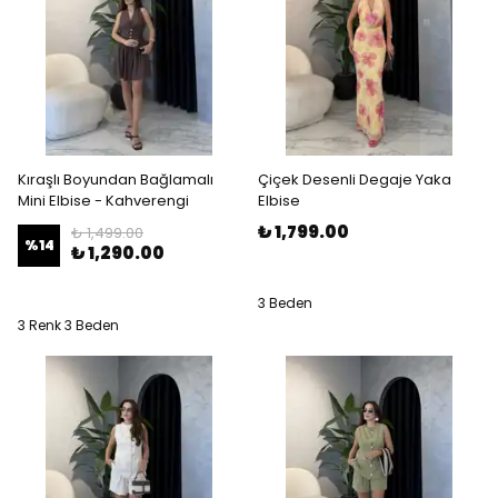
Kıraşlı Boyundan Bağlamalı
Çiçek Desenli Degaje Yaka
Mini Elbise - Kahverengi
Elbise
₺ 1,799.00
₺ 1,499.00
%
14
₺ 1,290.00
3 Beden
3 Renk 3 Beden