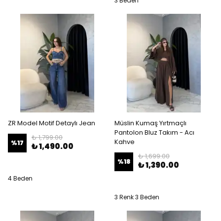
3 Beden
ZR Model Motif Detaylı Jean
Müslin Kumaş Yırtmaçlı
Pantolon Bluz Takım - Acı
₺ 1,799.00
Kahve
%
17
₺ 1,490.00
₺ 1,699.00
%
18
₺ 1,390.00
4 Beden
3 Renk 3 Beden