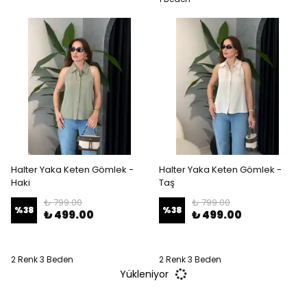
Halter Yaka Keten Gömlek -
Halter Yaka Keten Gömlek -
Haki
Taş
₺ 799.00
₺ 799.00
%
38
%
38
₺ 499.00
₺ 499.00
2 Renk 3 Beden
2 Renk 3 Beden
Yükleniyor