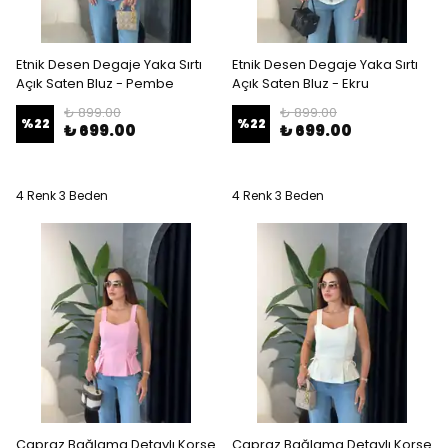
Etnik Desen Degaje Yaka Sırtı
Etnik Desen Degaje Yaka Sırtı
Açık Saten Bluz - Pembe
Açık Saten Bluz - Ekru
₺ 899.00
₺ 899.00
%
22
%
22
₺ 699.00
₺ 699.00
4 Renk 3 Beden
4 Renk 3 Beden
Çapraz Bağlama Detaylı Korse
Çapraz Bağlama Detaylı Korse