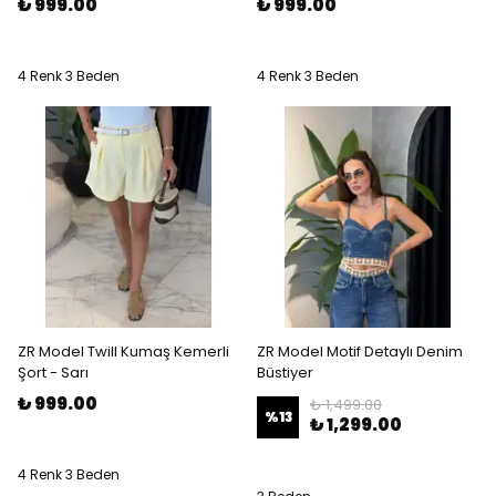
₺ 999.00
₺ 999.00
4 Renk 3 Beden
4 Renk 3 Beden
ZR Model Twill Kumaş Kemerli
ZR Model Motif Detaylı Denim
Şort - Sarı
Büstiyer
₺ 999.00
₺ 1,499.00
%
13
₺ 1,299.00
4 Renk 3 Beden