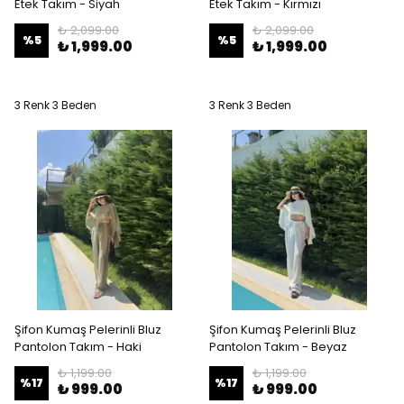
Etek Takım - Siyah
Etek Takım - Kırmızı
₺ 2,099.00
₺ 2,099.00
%
5
%
5
₺ 1,999.00
₺ 1,999.00
3 Renk 3 Beden
3 Renk 3 Beden
Şifon Kumaş Pelerinli Bluz
Şifon Kumaş Pelerinli Bluz
Pantolon Takım - Haki
Pantolon Takım - Beyaz
₺ 1,199.00
₺ 1,199.00
%
17
%
17
₺ 999.00
₺ 999.00