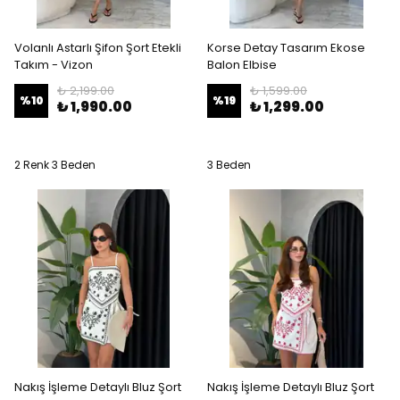
Volanlı Astarlı Şifon Şort Etekli
Korse Detay Tasarım Ekose
Takım - Vizon
Balon Elbise
₺ 2,199.00
₺ 1,599.00
%
10
%
19
₺ 1,990.00
₺ 1,299.00
2 Renk 3 Beden
3 Beden
Nakış İşleme Detaylı Bluz Şort
Nakış İşleme Detaylı Bluz Şort