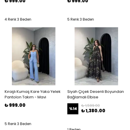
₺ 999.00
₺ 999.00
4 Renk 3 Beden
5 Renk 3 Beden
Kıraşlı Kumaş Kare Yaka Yelek
Siyah Çiçek Desenli Boyundan
Pantolon Takım - Mavi
Bağlamalı Elbise
₺ 999.00
₺ 1,599.00
%
14
₺ 1,380.00
5 Renk 3 Beden
1 Beden