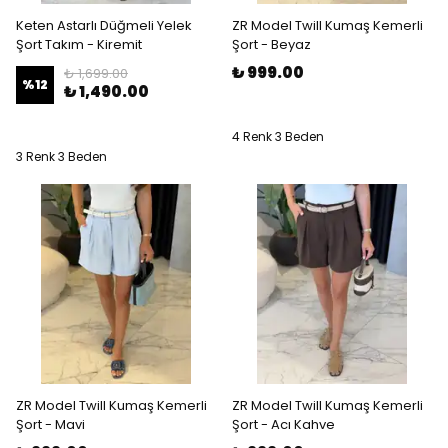
Keten Astarlı Düğmeli Yelek
ZR Model Twill Kumaş Kemerli
Şort Takım - Kiremit
Şort - Beyaz
₺ 999.00
₺ 1,699.00
%
12
₺ 1,490.00
4 Renk 3 Beden
3 Renk 3 Beden
ZR Model Twill Kumaş Kemerli
ZR Model Twill Kumaş Kemerli
Şort - Mavi
Şort - Acı Kahve