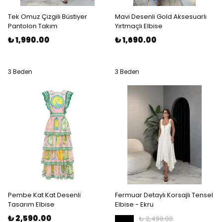
Tek Omuz Çizgili Büstiyer
Mavi Desenli Gold Aksesuarlı
Pantolon Takım
Yırtmaçlı Elbise
₺ 1,990.00
₺ 1,690.00
3 Beden
3 Beden
Pembe Kat Kat Desenli
Fermuar Detaylı Korsajlı Tensel
Tasarım Elbise
Elbise - Ekru
₺ 2,590.00
₺ 2,499.00