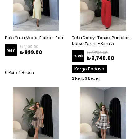
Polo Yaka Modal Elbise - Sarı
Toka Detaylı Tensel Pantolon
Korse Takım - Kırmızı
₺ 1,199.00
%
17
₺ 999.00
₺ 3,799.00
%
28
₺ 2,740.00
Kargo Bedava
6 Renk 4 Beden
2 Renk 3 Beden