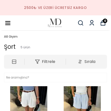
2500₺ VE ÜZERI ÜCRETSIZ KARGO
0
Alt Giyim
Şort
5
ürün
Filtrele
Sırala