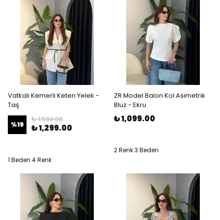
Vatkalı Kemerli Keten Yelek -
ZR Model Balon Kol Asimetrik
Taş
Bluz - Ekru
₺ 1,099.00
₺ 1,599.00
%
19
₺ 1,299.00
2 Renk 3 Beden
1 Beden 4 Renk