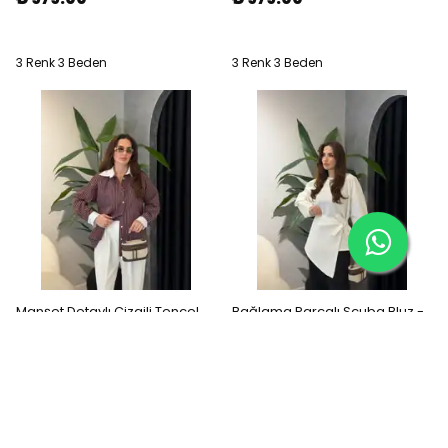
3 Renk 3 Beden
3 Renk 3 Beden
Manşet Detaylı Çizgili Tencel
Bağlama Parçalı Scuba Bluz -
Gömlek - Mürdüm
Beyaz
₺ 979.00
₺ 1,099.00
3 Renk 3 Beden
2 Renk 3 Beden