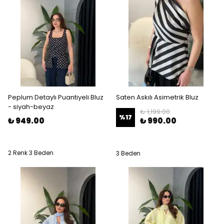
Peplum Detaylı Puantiyeli Bluz
Saten Askılı Asimetrik Bluz
- siyah-beyaz
₺ 1,199.00
%
17
₺ 949.00
₺ 990.00
2 Renk 3 Beden
3 Beden