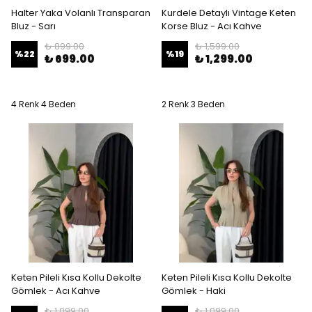
Halter Yaka Volanlı Transparan
Kurdele Detaylı Vintage Keten
Bluz - Sarı
Korse Bluz - Acı Kahve
₺ 899.00
₺ 1,599.00
%
22
%
19
₺ 699.00
₺ 1,299.00
4 Renk 4 Beden
2 Renk 3 Beden
Keten Pileli Kısa Kollu Dekolte
Keten Pileli Kısa Kollu Dekolte
Gömlek - Acı Kahve
Gömlek - Haki
₺ 1,099.00
₺ 1,099.00