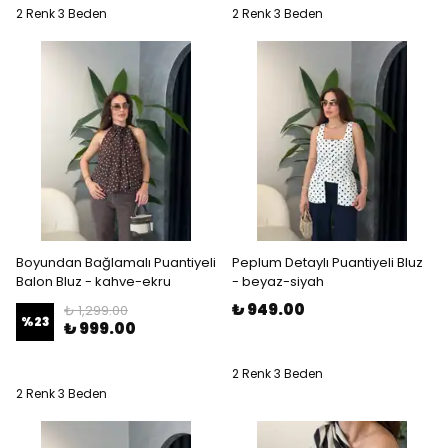
2 Renk 3 Beden
2 Renk 3 Beden
Boyundan Bağlamalı Puantiyeli
Peplum Detaylı Puantiyeli Bluz
Balon Bluz - kahve-ekru
- beyaz-siyah
₺ 949.00
₺ 1,299.00
%
23
₺ 999.00
2 Renk 3 Beden
2 Renk 3 Beden