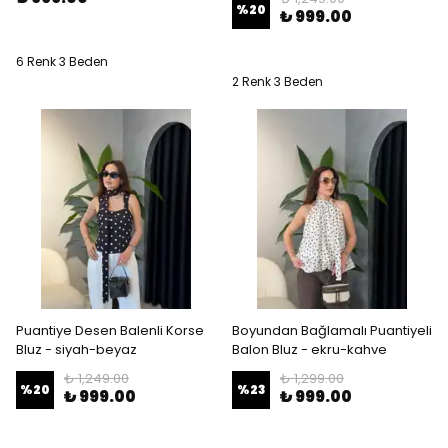
%
20
₺ 999.00
6 Renk 3 Beden
2 Renk 3 Beden
Puantiye Desen Balenli Korse
Boyundan Bağlamalı Puantiyeli
Bluz - siyah-beyaz
Balon Bluz - ekru-kahve
₺ 1,249.00
₺ 1,299.00
%
20
%
23
₺ 999.00
₺ 999.00