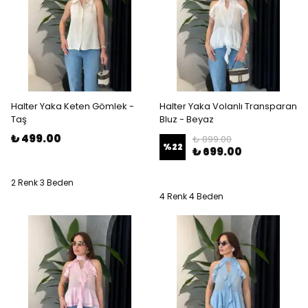
Halter Yaka Keten Gömlek -
Halter Yaka Volanlı Transparan
Taş
Bluz - Beyaz
₺ 499.00
₺ 899.00
%
22
₺ 699.00
2 Renk 3 Beden
4 Renk 4 Beden