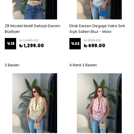
ZR Model Motif Detaylı Denim
Etnik Desen Degaje Yaka Sırtı
Büstiyer
Açık Saten Bluz - Mavi
₺ 1,499.00
₺ 899.00
%
13
%
22
₺ 1,299.00
₺ 699.00
3 Beden
4 Renk 3 Beden