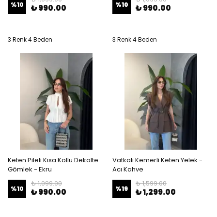
%
10
%
10
₺ 990.00
₺ 990.00
3 Renk 4 Beden
3 Renk 4 Beden
Keten Pileli Kısa Kollu Dekolte
Vatkalı Kemerli Keten Yelek -
Gömlek - Ekru
Acı Kahve
₺ 1,099.00
₺ 1,599.00
%
10
%
19
₺ 990.00
₺ 1,299.00