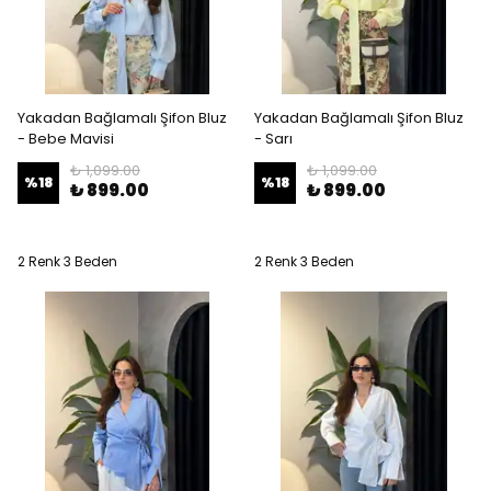
Yakadan Bağlamalı Şifon Bluz
Yakadan Bağlamalı Şifon Bluz
- Bebe Mavisi
- Sarı
₺ 1,099.00
₺ 1,099.00
%
18
%
18
₺ 899.00
₺ 899.00
2 Renk 3 Beden
2 Renk 3 Beden