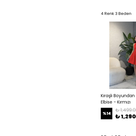
4 Renk 3 Beden
Kıraşlı Boyundan
Elbise - Kırmızı
₺ 1,499.
%
14
₺ 1,29