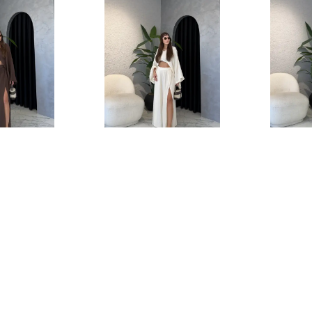
rtmaçlı
Müslin Kumaş Yırtmaçlı
Müslin Kumaş
kım - Acı
Pantolon Bluz Takım - Ekru
Pantolon Blu
₺ 1,699.00
₺ 1,6
%
18
%
18
₺ 1,390.00
₺ 1,
00
0.00
3 Renk 3 Beden
3 Renk 3 Bed