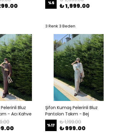
%
5
299.00
₺ 1,999.00
3 Renk 3 Beden
elerinli Bluz
Şifon Kumaş Pelerinli Bluz
kım - Acı Kahve
Pantolon Takım - Bej
99.00
₺ 1,199.00
%
17
99.00
₺ 999.00