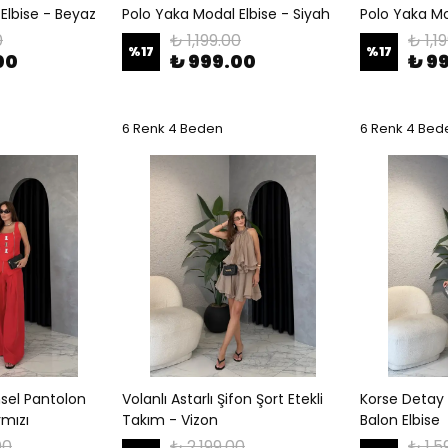
Elbise - Beyaz
Polo Yaka Modal Elbise - Siyah
Polo Yaka M
0
₺ 1,199.00
₺ 1,1
%
17
%
17
00
₺ 999.00
₺ 9
6 Renk 4 Beden
6 Renk 4 Bed
sel Pantolon
Volanlı Astarlı Şifon Şort Etekli
Korse Detay
rmızı
Takım - Vizon
Balon Elbise
00
₺ 2,199.00
₺ 1,5