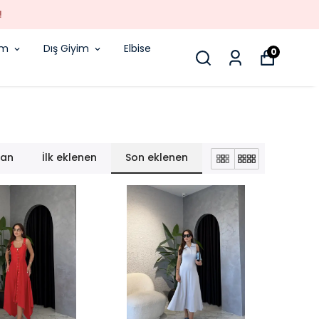
!
im
Dış Giyim
Elbise
0
lan
İlk eklenen
Son eklenen