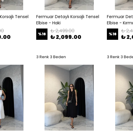
Korsajlı Tensel
Fermuar Detaylı Korsajlı Tensel
Fermuar Deta
Elbise - Haki
Elbise - Kırmı
00
₺ 2,499.00
₺ 2,
%
16
%
16
9.00
₺ 2,099.00
₺ 2
3 Renk 3 Beden
3 Renk 3 Bed