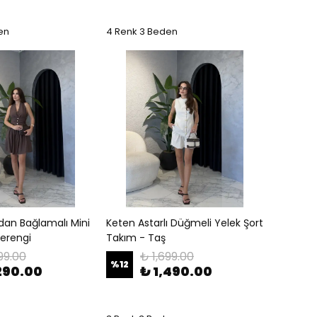
en
4 Renk 3 Beden
ndan Bağlamalı Mini
Keten Astarlı Düğmeli Yelek Şort
verengi
Takım - Taş
99.00
₺ 1,699.00
%
12
290.00
₺ 1,490.00