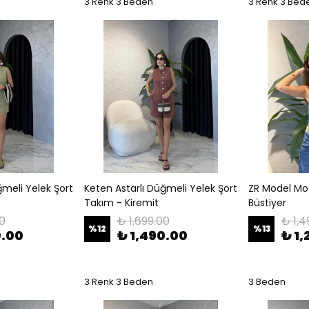
3 Renk 3 Beden
3 Renk 3 Bed
ğmeli Yelek Şort
Keten Astarlı Düğmeli Yelek Şort
ZR Model Mot
Takım - Kiremit
Büstiyer
00
₺ 1,699.00
₺ 1,4
%
12
%
13
0.00
₺ 1,490.00
₺ 1,
3 Renk 3 Beden
3 Beden