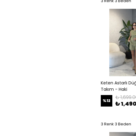
3 Renk 3 Beden
Keten Astarlı Dü
Takım - Haki
₺ 1,699.
%
12
₺ 1,49
3 Renk 3 Beden