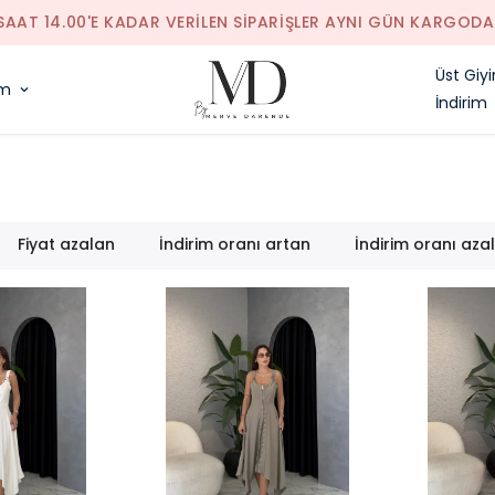
SAAT 14.00'E KADAR VERILEN SIPARIŞLER AYNI GÜN KARGODA
Üst Giy
im
İndirim
Fiyat azalan
İndirim oranı artan
İndirim oranı aza