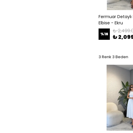
Fermuar Detaylı 
Elbise - Ekru
₺ 2,499.
%
16
₺ 2,09
3 Renk 3 Beden