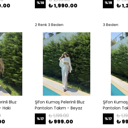
%
10
%
19
0.00
₺ 1,990.00
₺ 1,
2 Renk 3 Beden
3 Beden
inli Bluz
Şifon Kumaş Pelerinli Bluz
Şifon Kumaş P
- Haki
Pantolon Takım - Beyaz
Pantolon Ta
0
₺ 1,199.00
₺ 1,1
%
17
%
17
00
₺ 999.00
₺ 9