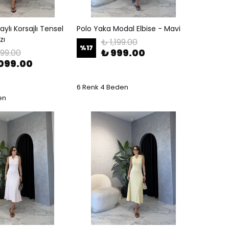
ylı Korsajlı Tensel
Polo Yaka Modal Elbise - Mavi
zı
₺ 1,199.00
%
17
₺ 999.00
499.00
,099.00
6 Renk 4 Beden
en