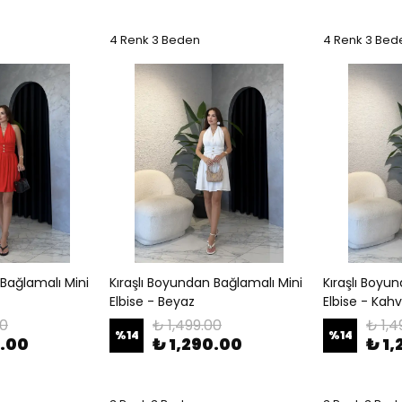
4 Renk 3 Beden
4 Renk 3 Bed
 Bağlamalı Mini
Kıraşlı Boyundan Bağlamalı Mini
Kıraşlı Boyu
Elbise - Beyaz
Elbise - Kah
00
₺ 1,499.00
₺ 1,4
%
14
%
14
0.00
₺ 1,290.00
₺ 1,