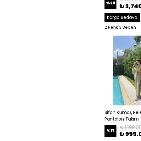
%
28
₺ 2,74
Kargo Bedava
2 Renk 3 Beden
Şifon Kumaş Peler
Pantolon Takım 
₺ 1,199.0
%
17
₺ 999.