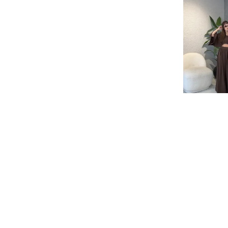
Müslin Kumaş Yı
Pantolon Bluz Ta
Kahve
₺ 1,699.
%
18
₺ 1,39
3 Renk 3 Beden