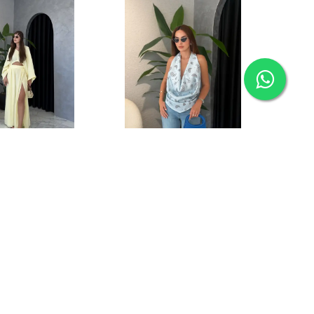
 Yırtmaçlı
Etnik Desen Degaje Yaka Sırtı
z Takım - Sarı
Açık Saten Bluz - Mavi
99.00
₺ 899.00
%
22
390.00
₺ 699.00
en
4 Renk 3 Beden