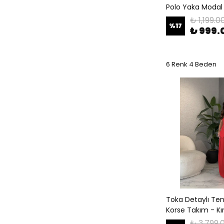
Polo Yaka Modal 
₺ 1,199.0
%
17
₺ 999.
6 Renk 4 Beden
Toka Detaylı Ten
Korse Takım - Kı
₺ 3,799.