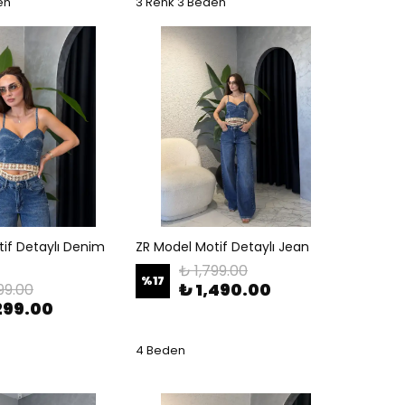
en
3 Renk 3 Beden
if Detaylı Denim
ZR Model Motif Detaylı Jean
₺ 1,799.00
%
17
₺ 1,490.00
99.00
299.00
4 Beden