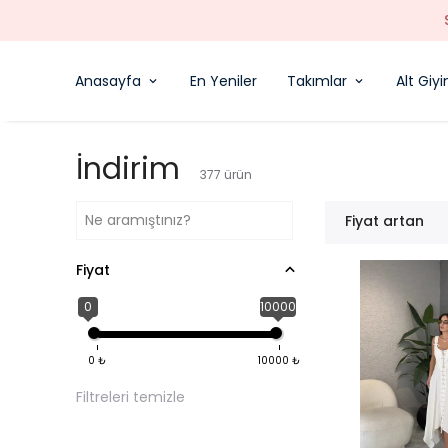
Anasayfa
En Yeniler
Takımlar
Alt Giy
İndirim
377
ürün
Fiyat artan
Fiyat
0
10000
0
₺
10000
₺
Filtreleri temizle