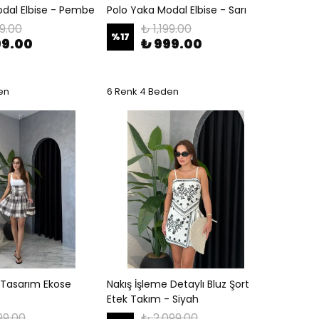
odal Elbise - Pembe
Polo Yaka Modal Elbise - Sarı
99.00
₺ 1,199.00
%
17
99.00
₺ 999.00
en
6 Renk 4 Beden
 Tasarım Ekose
Nakış İşleme Detaylı Bluz Şort
Etek Takım - Siyah
99.00
₺ 2,099.00