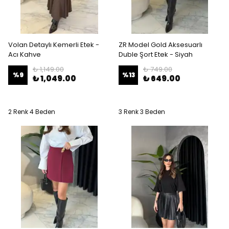
Volan Detaylı Kemerli Etek -
ZR Model Gold Aksesuarlı
Acı Kahve
Duble Şort Etek - Siyah
₺ 1,149.00
₺ 749.00
%
9
%
13
₺ 1,049.00
₺ 649.00
2 Renk 4 Beden
3 Renk 3 Beden