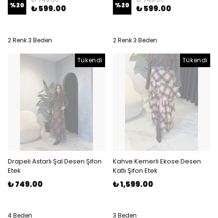
%
20
%
20
₺ 599.00
₺ 599.00
2 Renk 3 Beden
2 Renk 3 Beden
Tükendi
Tükendi
Drapeli Astarlı Şal Desen Şifon
Kahve Kemerli Ekose Desen
Etek
Katlı Şifon Etek
₺ 749.00
₺ 1,599.00
4 Beden
3 Beden