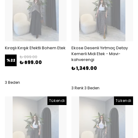
Kıraşlı Kırışık Efektli Bohem Etek
Ekose Desenli Yırtmaç Detay
Kemerli Midi Etek - Mavi-
₺ 899.00
kahverengi
%
22
₺ 699.00
₺ 1,349.00
3 Beden
3 Renk 3 Beden
Tükendi
Tükendi