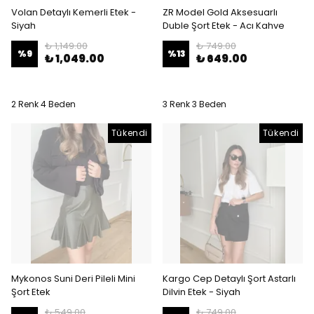
Volan Detaylı Kemerli Etek -
ZR Model Gold Aksesuarlı
Siyah
Duble Şort Etek - Acı Kahve
₺ 1,149.00
₺ 749.00
%
9
%
13
₺ 1,049.00
₺ 649.00
2 Renk 4 Beden
3 Renk 3 Beden
Tükendi
Tükendi
Mykonos Suni Deri Pileli Mini
Kargo Cep Detaylı Şort Astarlı
Şort Etek
Dilvin Etek - Siyah
₺ 549.00
₺ 749.00