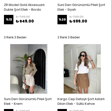
ZR Model Gold Aksesuarlı
Suni Deri Görünümlü Pileli Şort
Duble Şort Etek - Bordo
Etek - Siyah
₺ 749.00
₺ 749.00
%
13
%
20
₺ 649.00
₺ 599.00
3 Renk 3 Beden
2 Renk 3 Beden
Suni Deri Görünümlü Pileli Şort
Kargo Cep Detaylı Şort Astarlı
Etek - Krem
Dilvin Etek - Sütlü Kahve
₺ 749.00
₺ 749.00