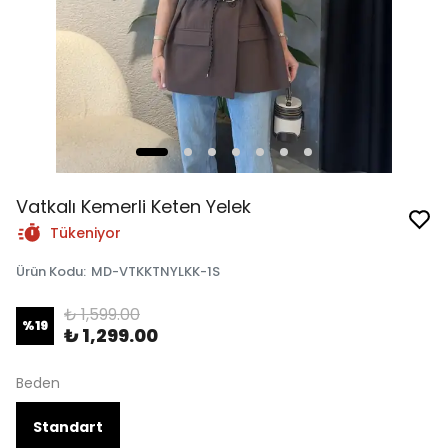
Vatkalı Kemerli Keten Yelek
Tükeniyor
Ürün Kodu
:
MD-VTKKTNYLKK-1S
₺ 1,599.00
%
19
₺ 1,299.00
Beden
Standart