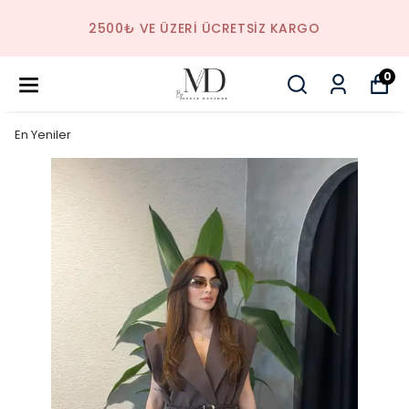
2500₺ VE ÜZERI ÜCRETSIZ KARGO
0
En Yeniler