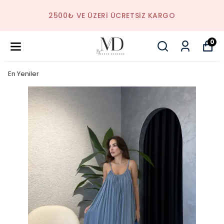
2500₺ VE ÜZERI ÜCRETSIZ KARGO
0
En Yeniler