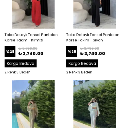
Toka Detaylı Tensel Pantolon
Toka Detaylı Tensel Pantolon
Korse Takım - Kırmızı
Korse Takım - Siyah
₺ 3,799.00
₺ 3,799.00
%
28
%
28
₺ 2,740.00
₺ 2,740.00
Kargo Bedava
Kargo Bedava
2 Renk 3 Beden
2 Renk 3 Beden