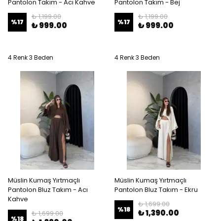
Pantolon Takım - Acı Kahve
Pantolon Takım - Bej
₺ 1,199.00
₺ 1,199.00
%
17
%
17
₺ 999.00
₺ 999.00
4 Renk 3 Beden
4 Renk 3 Beden
Müslin Kumaş Yırtmaçlı
Müslin Kumaş Yırtmaçlı
Pantolon Bluz Takım - Acı
Pantolon Bluz Takım - Ekru
Kahve
₺ 1,699.00
%
18
₺ 1,390.00
₺ 1,699.00
%
18