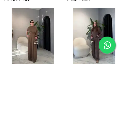
Twill Kumaş Düşük Omuz
Şerit Detay Tencel Modal
Asimetrik Takım - Vizon
Takım - Acı Kahve
₺ 2,099.00
₺ 2,399.00
%
13
₺ 2,099.00
3 Renk 3 Beden
3 Renk 3 Beden