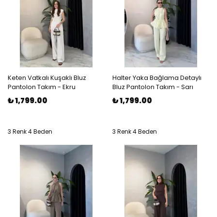
Keten Vatkalı Kuşaklı Bluz
Halter Yaka Bağlama Detaylı
Pantolon Takım - Ekru
Bluz Pantolon Takım - Sarı
₺ 1,799.00
₺ 1,799.00
3 Renk 4 Beden
3 Renk 4 Beden