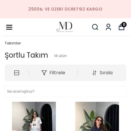
SAAT 14.00'E KADAR VERILEN SIPARIŞLER AYNI
GÜN KARGODA!
0
Takımlar
Şortlu Takım
14
ürün
Filtrele
Sırala