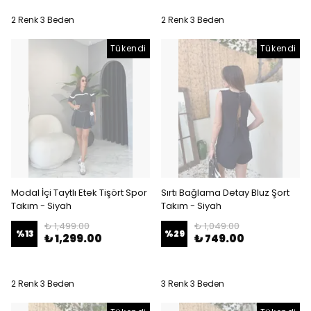
2 Renk 3 Beden
2 Renk 3 Beden
Tükendi
Tükendi
Modal İçi Taytlı Etek Tişört Spor
Sırtı Bağlama Detay Bluz Şort
Takım - Siyah
Takım - Siyah
₺ 1,499.00
₺ 1,049.00
%
13
%
29
₺ 1,299.00
₺ 749.00
2 Renk 3 Beden
3 Renk 3 Beden