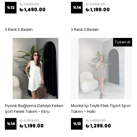
₺ 1,699.00
₺ 1,399.00
%
12
%
14
₺ 1,490.00
₺ 1,199.00
3 Renk 3 Beden
2 Renk 3 Beden
Tükendi
Fiyonk Bağlama Detaylı Keten
Modal İçi Taytlı Etek Tişört Spor
Şort Yelek Takım - Ekru
Takım - Haki
₺ 1,399.00
₺ 1,499.00
%
14
%
13
₺ 1,199.00
₺ 1,299.00