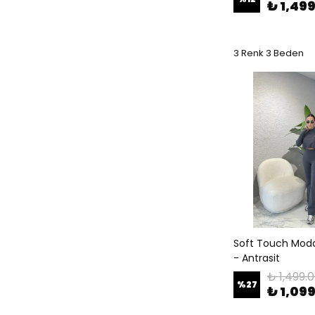
₺ 1,49
3 Renk 3 Beden
Soft Touch Mod
- Antrasit
₺ 1,499.
%
27
₺ 1,09