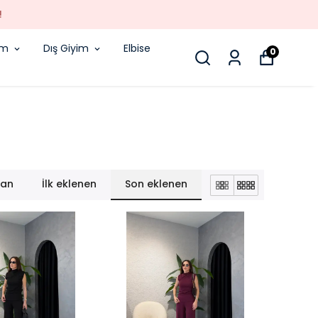
!
im
Dış Giyim
Elbise
0
lan
İlk eklenen
Son eklenen