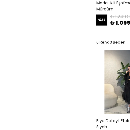
Modal İkili Eşof
Mürdüm
₺ 1,249.
%
12
₺ 1,09
6 Renk 3 Beden
Biye Detaylı Ete
Siyah