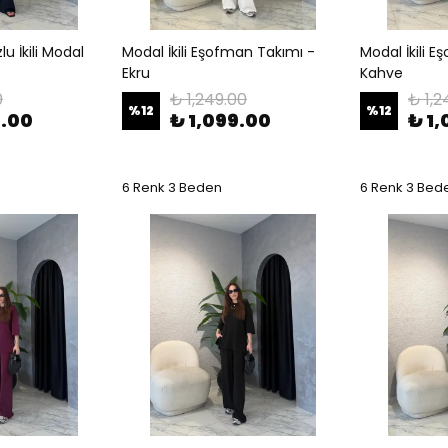
u İkili Modal
Modal İkili Eşofman Takımı -
Modal İkili 
Ekru
Kahve
0
₺ 1,249.00
₺ 1,2
%
12
%
12
9.00
₺ 1,099.00
₺ 1
6 Renk 3 Beden
6 Renk 3 Bed