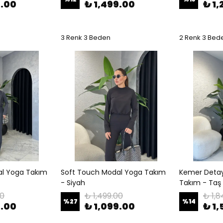
9.00
₺ 1,499.00
₺ 1,
3 Renk 3 Beden
2 Renk 3 Bed
al Yoga Takım
Soft Touch Modal Yoga Takım
Kemer Detay 
- Siyah
Takım - Taş
00
₺ 1,499.00
₺ 1,8
%
27
%
14
9.00
₺ 1,099.00
₺ 1