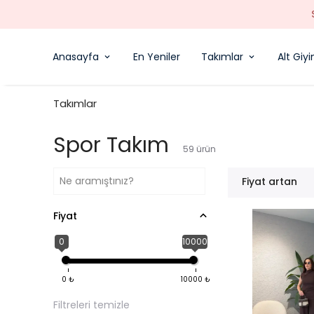
Anasayfa
En Yeniler
Takımlar
Alt Giy
Takımlar
Spor Takım
59
ürün
Fiyat artan
Fiyat
0
10000
0
₺
10000
₺
Filtreleri temizle