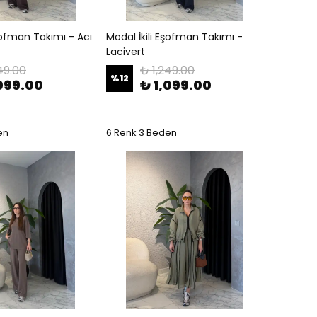
Eşofman Takımı - Acı
Modal İkili Eşofman Takımı -
Lacivert
49.00
₺ 1,249.00
%
12
,099.00
₺ 1,099.00
en
6 Renk 3 Beden