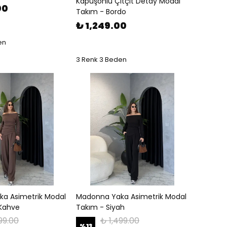
Kapüşonlu Çıtçıt Detay Modal
00
Takım - Bordo
₺ 1,249.00
en
3 Renk 3 Beden
a Asimetrik Modal
Madonna Yaka Asimetrik Modal
 Kahve
Takım - Siyah
99.00
₺ 1,499.00
%
13