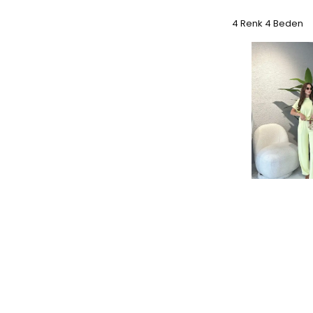
4 Renk 4 Beden
Soft Touch Mod
Takım - Sarı
₺ 899.00
%
22
₺ 699.
4 Renk 3 Beden