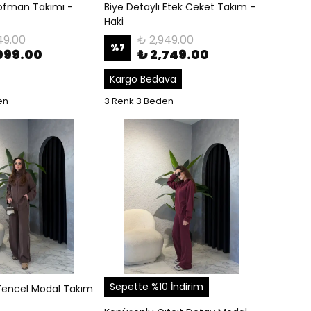
Eşofman Takımı -
Biye Detaylı Etek Ceket Takım -
Haki
49.00
₺ 2,949.00
%
7
,099.00
₺ 2,749.00
Kargo Bedava
en
3 Renk 3 Beden
Sepette %10 İndirim
 Tencel Modal Takım