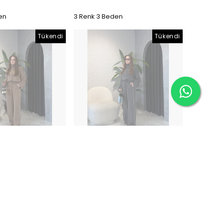
en
3 Renk 3 Beden
Tükendi
Tükendi
 Tencel Modal Takım
Şerit Detay Tencel Modal Takım
- Antrasit
00
₺ 2,099.00
en
3 Renk 3 Beden