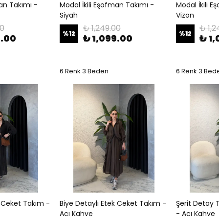
man Takımı -
Modal İkili Eşofman Takımı -
Modal İkili 
Siyah
Vizon
00
₺ 1,249.00
₺ 1,2
%
12
%
12
9.00
₺ 1,099.00
₺ 1
6 Renk 3 Beden
6 Renk 3 Bed
k Ceket Takım -
Biye Detaylı Etek Ceket Takım -
Şerit Detay
Acı Kahve
- Acı Kahve