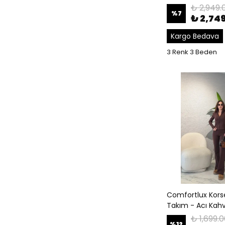
₺ 2,949.
%
7
₺ 2,74
Kargo Bedava
3 Renk 3 Beden
Comfortlux Korse E
Takım - Acı Kah
₺ 1,699.
%
12