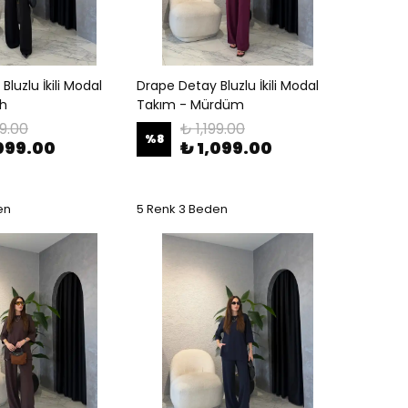
luzlu İkili Modal
Drape Detay Bluzlu İkili Modal
ah
Takım - Mürdüm
99.00
₺ 1,199.00
%
8
,099.00
₺ 1,099.00
en
5 Renk 3 Beden