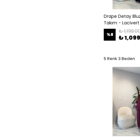
Drape Detay Bluzl
Takım - Lacivert
₺ 1,199.0
%
8
₺ 1,09
5 Renk 3 Beden