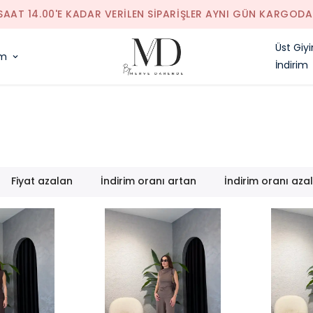
SAAT 14.00'E KADAR VERILEN SIPARIŞLER AYNI GÜN KARGODA
Üst Giy
im
İndirim
Fiyat azalan
İndirim oranı artan
İndirim oranı aza