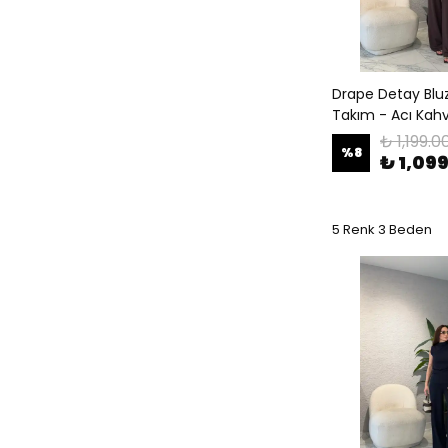
Drape Detay Bluzl
Takım - Acı Kah
₺ 1,199.0
%
8
₺ 1,09
5 Renk 3 Beden