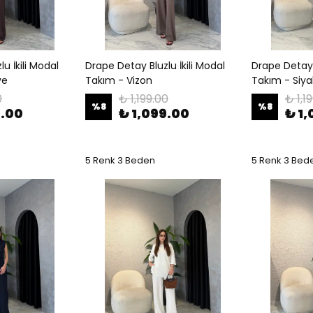
u İkili Modal
Drape Detay Bluzlu İkili Modal
Drape Detay B
ve
Takım - Vizon
Takım - Siy
0
₺ 1,199.00
₺ 1,1
%
8
%
8
9.00
₺ 1,099.00
₺ 1
5 Renk 3 Beden
5 Renk 3 Bed