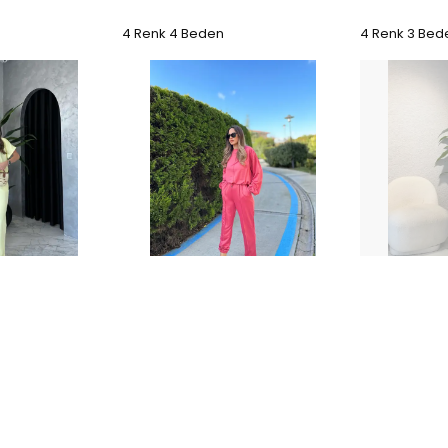
4 Renk 4 Beden
4 Renk 3 Bed
al Kumaş
Biye Detaylı Eşofman Takımı -
Şerit Detay
Kiremit
- Vizon
₺ 899.00
₺ 2,099.
%
22
00
₺ 699.00
3 Renk 3 Bed
2 Renk 4 Beden