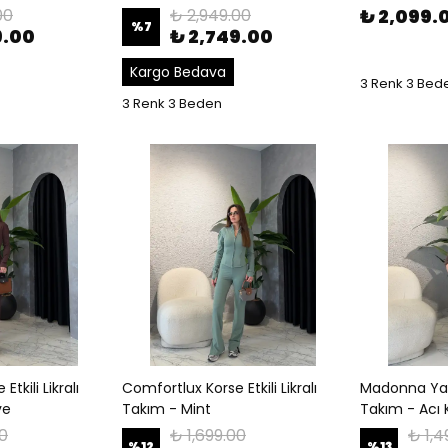
00
₺ 2,949.00
₺ 2,099.
%
7
9.00
₺ 2,749.00
Kargo Bedava
3 Renk 3 Bed
3 Renk 3 Beden
tkili Likralı
Comfortlux Korse Etkili Likralı
Madonna Yak
ve
Takım - Mint
Takım - Acı
00
₺ 1,699.00
₺ 1,4
%
12
%
13