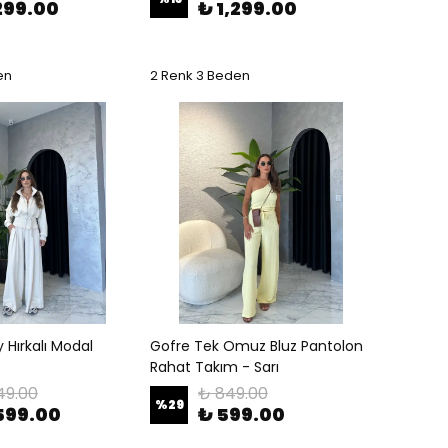
299.00
₺ 1,299.00
en
2 Renk 3 Beden
Hırkalı Modal
Gofre Tek Omuz Bluz Pantolon
Rahat Takım - Sarı
49.00
₺ 849.00
%
29
,599.00
₺ 599.00