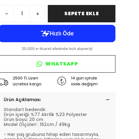
SEPETE EKLE
WHATSAPP
2500 TL üzeri
14 gün içinde
ücretsiz kargo
iade değişim
Ürün Açıklaması
Standart bedendir.
Ürün içeriği: %77 Akrilik %23 Polyester
Ürün boyu: 20 cm
Model Ölçüleri : 162cm / 49kg
- Her yaş grubuna hitap eden tasarımıyla,