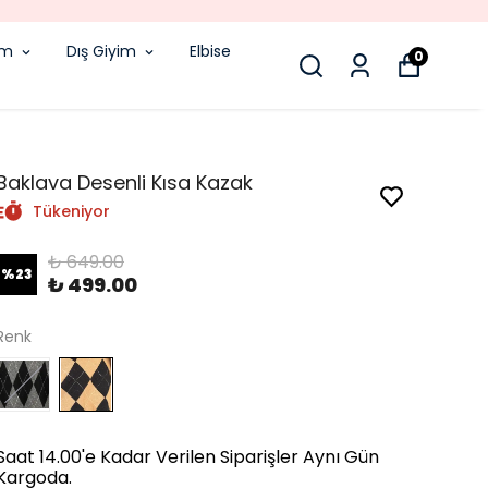
im
Dış Giyim
Elbise
0
Baklava Desenli Kısa Kazak
Tükeniyor
₺ 649.00
%
23
₺ 499.00
Renk
Saat 14.00'e Kadar Verilen Siparişler Aynı Gün
Kargoda.