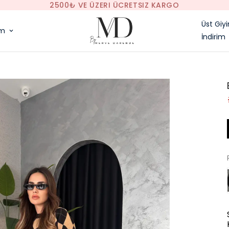
2500₺ VE ÜZERI ÜCRETSIZ KARGO
Üst Giy
im
İndirim