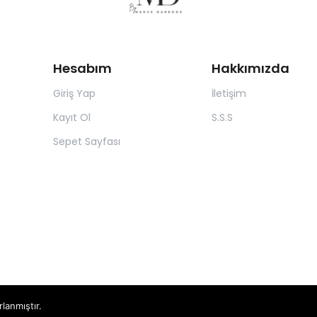
Hesabım
Hakkımızda
Giriş Yap
İletişim
Kayıt Ol
S.S.S
Sepet Sayfası
rlanmıştır.