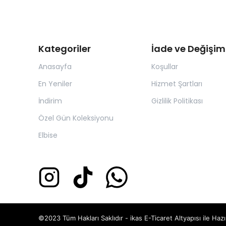
Kategoriler
İade ve Değişim
Anasayfa
Koşullar
En Yeniler
Hizmet Şartları
İndirim
Gizlilik Politikası
Özel Gün Koleksiyonu
Elbise
©2023 Tüm Hakları Saklıdır - ikas E-Ticaret
Altyapısı ile Hazı