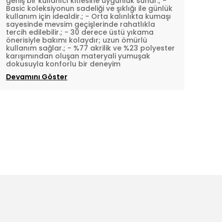
geniş bir kullanıcı kitlesine uygunluk sunar.; -
Basic koleksiyonun sadeliği ve şıklığı ile günlük
kullanım için idealdir.; - Orta kalınlıkta kumaşı
sayesinde mevsim geçişlerinde rahatlıkla
tercih edilebilir.; - 30 derece üstü yıkama
önerisiyle bakımı kolaydır; uzun ömürlü
kullanım sağlar.; - %77 akrilik ve %23 polyester
karışımından oluşan materyali yumuşak
dokusuyla konforlu bir deneyim
Devamını Göster