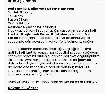
Ürün Açıklaması
Beli Lastikli Bağlamalı Keten Pantolon
Model Ölçüleri ;
Bel 70 cm
Basen 93 cm
Göğüs 84 cm
Çekimde S beden kullanılmıştır.
Sıcak yaz günlerinin ve rahatlığın vazgeçilmezi olan
Beli
Lastikli Bağlamalı Keten Pantolon
ile tanışın. Doğal
keten
kumaşının nefes alan, hafif ve dökümlü yapısı
sayesinde gün boyu serin ve konforlu kalmanızı sağlar.
Bu özel tasarım pantolon, pratikliği ve şıklığı bir araya
getirir.
Beli lastikli
yapısı, her vücut tipine uyum sağlayan
esnek ve rahat bir oturuş sunarken, hareket özgürlüğünüzü
kısıtlamaz. Aynı zamanda, bel kısmındaki
bağlamalı
detayı, hem kişiselleştirilebilir bir uyum imkanı sunar hem
de pantolona modern ve zarif bir dokunuş katar. Bu
sayede, hem rahatlığı hem de stil sahibi bir görünümü
zahmetsizce yakalayabilirsiniz.
Gündelik kullanım için ideal olan bu
keten pantolon
, plaj
Devamını Göster