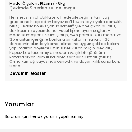
Model Ölçüleri : 162cm / 49kg
Çekimde S beden kullanılmıştır.
Her mevsim rahatlıkla tercih edebileceğiniz, tüm yaş
gruplarına hitap eden beyaz soft touch kayık yaka pamuklu
bluz.; - Basic koleksiyonun sadeliğiyle öne çıkan bu bluz,
düz kesimi sayesinde her vücut tipine uyum sağlar.; -
Modal kumaştan üretilmiş olup, %48 pamuk, %47 modal ve
%5 elastan içeriği ile konforlu bir kullanım sunar.; - 30
derecenin altında yıkama talimatına uygun şekilde bakım
yapılmalıdır; böylece uzun süreli kullanım için idealdir.; -
Kapsız kap tasarımıyla modern ve şık bir görünüm
kazandırırken, slim fit kalıbıyla zarif bir siluet oluşturur.; -
Örme kumaşı sayesinde esneklik ve dayanıklılık sunarken,
stand
Devamını Göster
Yorumlar
Bu ürün için henüz yorum yapılmamış.