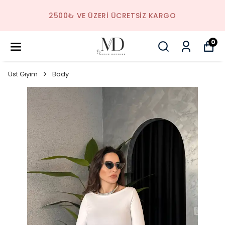
2500₺ VE ÜZERI ÜCRETSIZ KARGO
0
Üst Giyim
Body