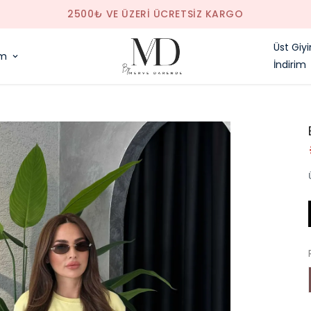
2500₺ VE ÜZERI ÜCRETSIZ KARGO
Üst Giy
im
İndirim