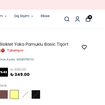
im
Dış Giyim
Elbise
0
Bisiklet Yaka Pamuklu Basic Tişört
Tükeniyor
Ürün Kodu
:
MDBYPBTS1
₺ 599.00
%
42
₺ 349.00
Renk