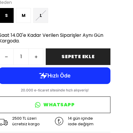
Beden
S
M
L
Saat 14.00'e Kadar Verilen Siparişler Aynı Gün
Kargoda.
SEPETE EKLE
WHATSAPP
2500 TL üzeri
14 gün içinde
ücretsiz kargo
iade değişim