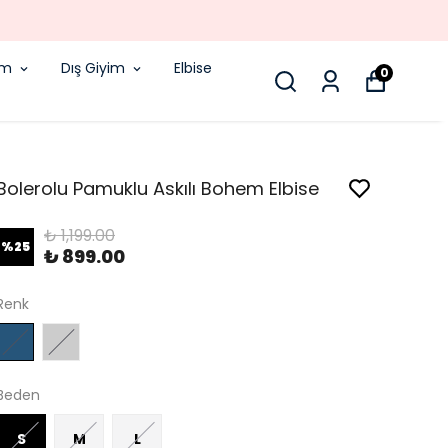
im
Dış Giyim
Elbise
0
Bolerolu Pamuklu Askılı Bohem Elbise
₺ 1,199.00
%
25
₺ 899.00
Renk
Beden
S
M
L