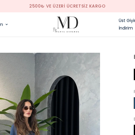
2500₺ VE ÜZERI ÜCRETSIZ KARGO
Üst Giy
im
İndirim