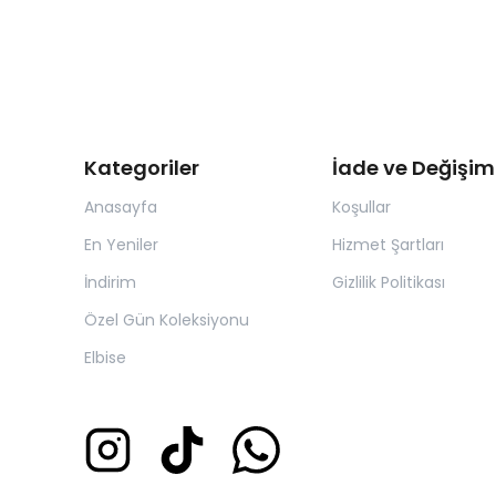
Kategoriler
İade ve Değişim
Anasayfa
Koşullar
En Yeniler
Hizmet Şartları
İndirim
Gizlilik Politikası
Özel Gün Koleksiyonu
Elbise