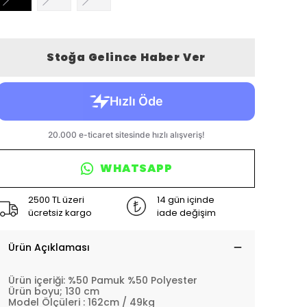
Stoğa Gelince Haber Ver
WHATSAPP
2500 TL üzeri
14 gün içinde
ücretsiz kargo
iade değişim
Ürün Açıklaması
Ürün içeriği: %50 Pamuk %50 Polyester
Ürün boyu; 130 cm
Model Ölçüleri : 162cm / 49kg