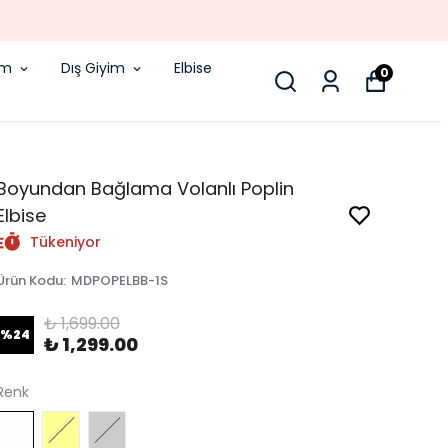
im
Dış Giyim
Elbise
0
Boyundan Bağlama Volanlı Poplin
Elbise
Tükeniyor
Ürün Kodu
:
MDPOPELBB-1S
₺ 1,699.00
%
24
₺ 1,299.00
Renk