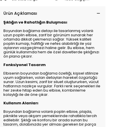
Ürün Açıklaması
Şıklığın ve Rahatlığın Buluşması
Boyundan bağlama detayı ile tasarlanmış volanlı
uzun poplin elbise, zarif bir görünüm sunarak her
ortamda dikkat çekmenizi sağlar. Yüksek kaliteli
poplin kumaşı, hafifliği ve nefes alabilirliği ile yaz
aylarının vazgeçilmezi haline gelir. Bu elbise, hem
günlük kullanımda hem de özel davetlerde şıklığınızı
ön plana çıkarır.
Fonksiyonel Tasarım
Elbisenin boyundan bağlama özelliği, kişisel stilinize
uyum sağlarken, volan detayları hareket özgürlüğü
sunar. Uzun kesimi, zarif bir siluet oluştururken, vücut
hatlarınızı nazikçe vurgular. Farklı renk seçenekleri ile
her zevke hitap eden bu elbise, kombinleme
kolaylığı ile de öne çıkar.
Kullanım Alanları
Boyundan bağlama volanlı poplin elbise, plajda,
piknikte veya akşam yemeklerinde rahatlıkla tercih
edilebilir. Şıklığı ve konforu bir arada sunan bu
tasarım, dolabınızda yer alması gereken bir parça