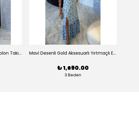
Tek Omuz Çizgili Büstiyer Pantolon Takım
Mavi Desenli Gold Aksesuarlı Yırtmaçlı Elbise
Pembe
₺ 1,690.00
3 Beden