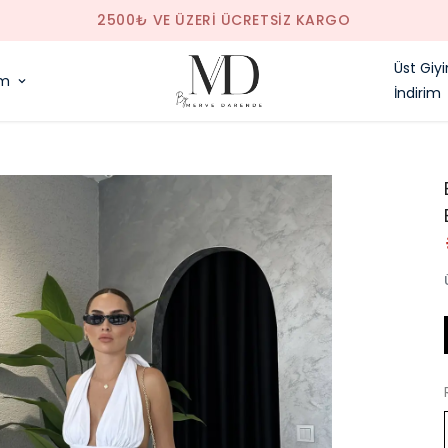
2500₺ VE ÜZERI ÜCRETSIZ KARGO
Üst Giy
im
İndirim