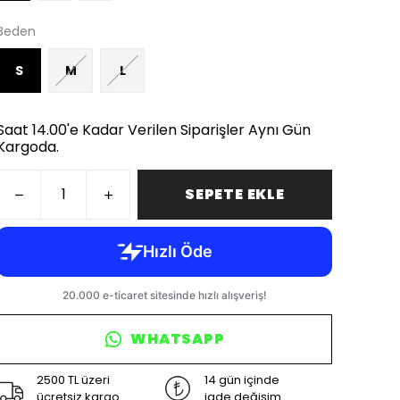
Beden
S
M
L
Saat 14.00'e Kadar Verilen Siparişler Aynı Gün
Kargoda.
SEPETE EKLE
WHATSAPP
2500 TL üzeri
14 gün içinde
ücretsiz kargo
iade değişim