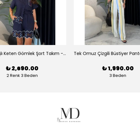
Luna Nakışlı Keten Gömlek Şort Takım - Lacivert
₺ 2,690.00
₺ 1,990.00
2 Renk 3 Beden
3 Beden