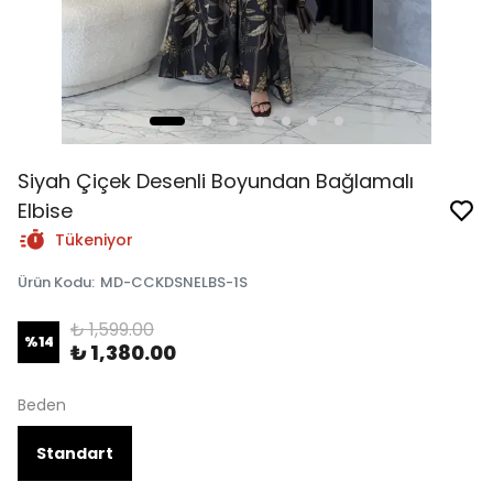
Siyah Çiçek Desenli Boyundan Bağlamalı
Elbise
Tükeniyor
Ürün Kodu
:
MD-CCKDSNELBS-1S
₺ 1,599.00
%
14
₺ 1,380.00
Beden
Standart