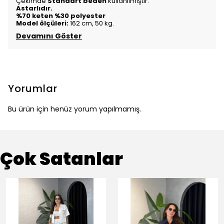
Çekimde
Standart beden
kullanılmıştır.
Astarlıdır.
%70 keten %30 polyester
Model ölçüleri:
162 cm, 50 kg.
Devamını Göster
Yorumlar
Bu ürün için henüz yorum yapılmamış.
Çok Satanlar