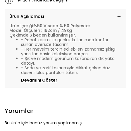
14 gün içinde iade değişim
Ürün Açıklaması
Ürün içeriği:%50 Vıscon % 50 Polyester
Model Ölçüleri : 162cm / 49kg
Çekimde S beden kullanılmıştır.
- Rahat kesimi ile günlük kullanımda konfor
sunan oversize tasarım.
- Her mevsim tercih edilebilen, zamansız şıklığı
yansıtan basic koleksiyon parçası.
- Şık ve modern görünüm kazandıran dik yaka
detayı.
- Sade ve zarif tasarımıyla dikkat çeken düz
desenli bluz pantolon takım.
Devamını Göster
Yorumlar
Bu ürün için henüz yorum yapılmamış.