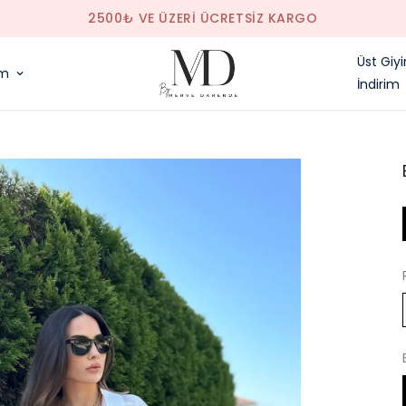
SAAT 14.00'E
Üst Giy
im
İndirim