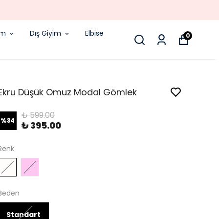
 KADAR VERILEN SIPARIŞLER AYNI GÜN KARGODA!
im
Dış Giyim
Elbise
0
Ekru Düşük Omuz Modal Gömlek
₺ 599.00
%
34
₺ 395.00
Renk
Beden
Standart