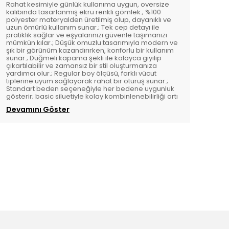
Rahat kesimiyle günlük kullanıma uygun, oversize
kalıbında tasarlanmış ekru renkli gömlek.; %100
polyester materyalden üretilmiş olup, dayanıklı ve
uzun ömürlü kullanım sunar.; Tek cep detayı ile
pratiklik sağlar ve eşyalarınızı güvenle taşımanızı
mümkün kılar.; Düşük omuzlu tasarımıyla modern ve
şık bir görünüm kazandırırken, konforlu bir kullanım
sunar.; Düğmeli kapama şekli ile kolayca giyilip
çıkartılabilir ve zamansız bir stil oluşturmanıza
yardımcı olur.; Regular boy ölçüsü, farklı vücut
tiplerine uyum sağlayarak rahat bir oturuş sunar.;
Standart beden seçeneğiyle her bedene uygunluk
gösterir; basic siluetiyle kolay kombinlenebilirliği artı
Devamını Göster