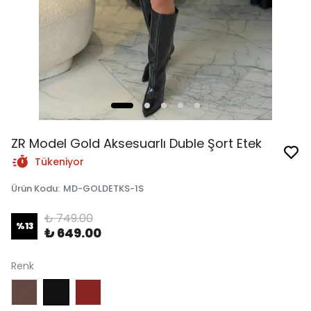
ZR Model Gold Aksesuarlı Duble Şort Etek
Tükeniyor
Ürün Kodu
:
MD-GOLDETKS-1S
₺ 749.00
%
13
₺ 649.00
Renk