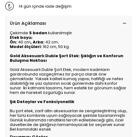
14 gün içinde iade değişim
Ürün Açıklaması
Çekimde
S beden
kullanılmıştır.
Etek boyu;
Ön:
40 cm
, Arka:
42 cm
.
Model ölçüleri:
162 cm, 50 kg.
Gold Aksesuarlı Duble Şort Etek: Şıklığın ve Konforun
Buluşma Noktası
Gold Aksesuarlı Duble Şort Etek, modern kadınların
gardırobunda vazgeçilmez bir parça olarak öne
çıkmaktadır. Yüksek kaliteli kumaş yapısı, hafifliği ve nefes
alabilirliği ile yaz aylarının sıcak günlerinde dahi konfor
sunar. İki katmanlı tasarımı, hem estetik bir görünüm sağlar
hem de hareket özgürlüğü sunar.
Şık Detaylar ve Fonksiyonellik
Bu şort etek, zarif altın aksesuarları ile zenginleştirilmiş olup,
her türlü kombinle uyum sağlayacak şekilde tasarlanmıştır.
Günlük kullanımda rahatlıkla tercih edilebileceği gibi, özel
davetlerde de şıklığınızı tamamlayacak bir seçenek sunar.
Bel kısmındaki esnek