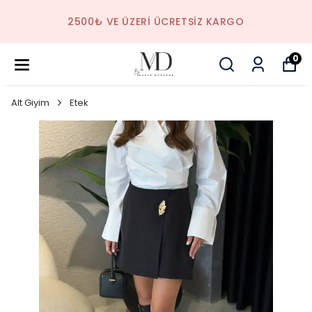
2500₺ VE ÜZERI ÜCRETSIZ KARGO
0
Alt Giyim
Etek