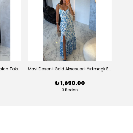
Tek Omuz Çizgili Büstiyer Pantolon Takım
Mavi Desenli Gold Aksesuarlı Yırtmaçlı Elbise
Pembe
₺ 1,690.00
3 Beden