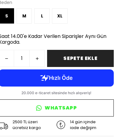
Beden
S
M
L
XL
Saat 14.00'e Kadar Verilen Siparişler Aynı Gün
Kargoda.
SEPETE EKLE
WHATSAPP
2500 TL üzeri
14 gün içinde
ücretsiz kargo
iade değişim