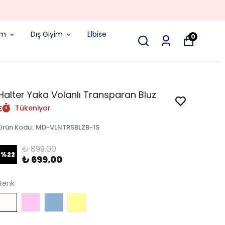
!
im
Dış Giyim
Elbise
0
Halter Yaka Volanlı Transparan Bluz
Tükeniyor
Ürün Kodu
:
MD-VLNTRSBLZB-1S
₺ 899.00
%
22
₺ 699.00
Renk