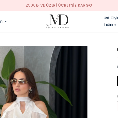
SAAT 14.00'E KADAR VERILEN SIPARIŞLER AYNI GÜN KARGODA
Üst Giy
im
İndirim