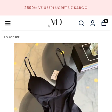
2500₺ VE ÜZERI ÜCRETSIZ KARGO
0
En Yeniler