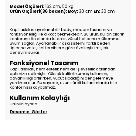
Model Ölçüleri:
162 cm, 50 kg.
Ürün Ölçüleri(36 beden): Boy:
30 cm
En:
30 cm
Kaplı askıları ayarlanabilir body, modern tasarımı ve
fonksiyonelliği ile dikkat çekmektedir. Bu ürün, kullanıcıların
konforunu ön planda tutarak, vücut hatlarına mükemmel
uyum sağlar. Ayarlanabilir askı sistemi, farklı beden
tiplerine ve kişisel tercihlere göre özelleştirilmiş bir
deneyim sunar.
Fonksiyonel Tasarım
Kaplı askıları, hem estetik hem de işlevsellik açısından
optimize edilmiştir. Yüksek kaliteli kumaş kullanımı,
dayanıklılığı artırırken, vücut sıcaklığını dengelemeye
yardımcı olur. Bu sayede, uzun süreli kullanımlarda bile
konfor hissi kaybolmaz.
Kullanım Kolaylığı
Ürünün ayarla
Devamını Göster