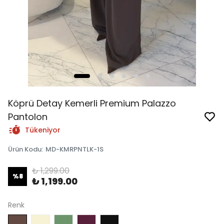
Köprü Detay Kemerli Premium Palazzo
Pantolon
Tükeniyor
Ürün Kodu
:
MD-KMRPNTLK-1S
₺ 1,299.00
%
8
₺ 1,199.00
Renk