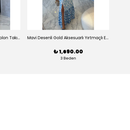
Tek Omuz Çizgili Büstiyer Pantolon Takım
Mavi Desenli Gold Aksesuarlı Yırtmaçlı Elbise
Pembe
₺ 1,690.00
3 Beden