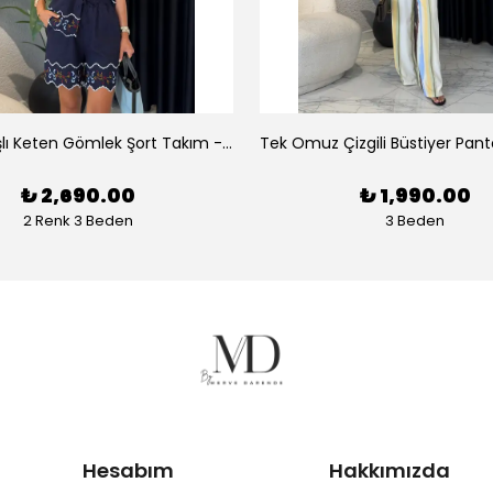
Luna Nakışlı Keten Gömlek Şort Takım - Lacivert
₺ 2,690.00
₺ 1,990.00
2 Renk 3 Beden
3 Beden
Hesabım
Hakkımızda