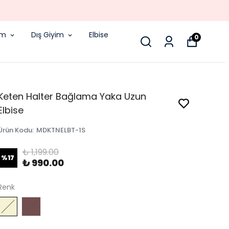
RGODA!
im
Dış Giyim
Elbise
0
Keten Halter Bağlama Yaka Uzun
Elbise
Ürün Kodu
:
MDKTNELBT-1S
₺ 1,199.00
%
17
₺ 990.00
Renk