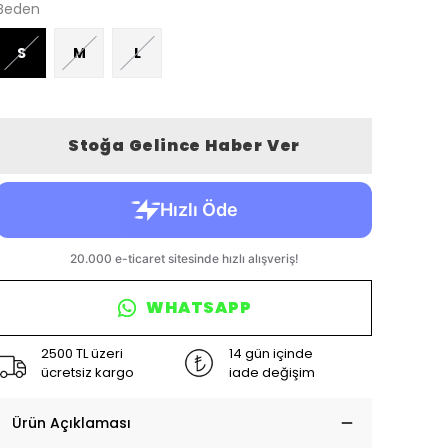
Beden
S
M
L
Stoğa Gelince Haber Ver
WHATSAPP
2500 TL üzeri
14 gün içinde
ücretsiz kargo
iade değişim
Ürün Açıklaması