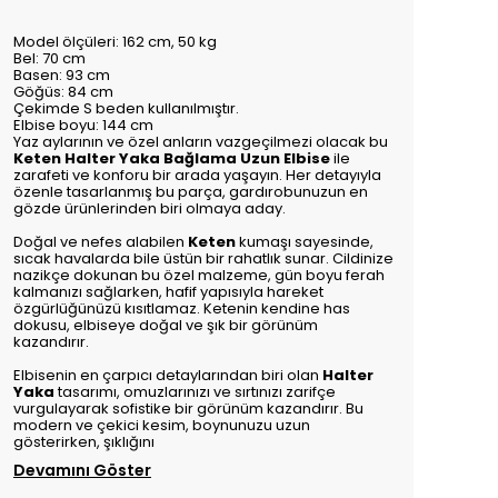
Model ölçüleri: 162 cm, 50 kg
Bel: 70 cm
Basen: 93 cm
Göğüs: 84 cm
Çekimde S beden kullanılmıştır.
Elbise boyu: 144 cm
Yaz aylarının ve özel anların vazgeçilmezi olacak bu
Keten Halter Yaka Bağlama Uzun Elbise
ile
zarafeti ve konforu bir arada yaşayın. Her detayıyla
özenle tasarlanmış bu parça, gardırobunuzun en
gözde ürünlerinden biri olmaya aday.
Doğal ve nefes alabilen
Keten
kumaşı sayesinde,
sıcak havalarda bile üstün bir rahatlık sunar. Cildinize
nazikçe dokunan bu özel malzeme, gün boyu ferah
kalmanızı sağlarken, hafif yapısıyla hareket
özgürlüğünüzü kısıtlamaz. Ketenin kendine has
dokusu, elbiseye doğal ve şık bir görünüm
kazandırır.
Elbisenin en çarpıcı detaylarından biri olan
Halter
Yaka
tasarımı, omuzlarınızı ve sırtınızı zarifçe
vurgulayarak sofistike bir görünüm kazandırır. Bu
modern ve çekici kesim, boynunuzu uzun
gösterirken, şıklığını
Devamını Göster