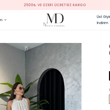
SAAT 14.00'E KADAR VERILEN SIPARIŞLER AYNI GÜN KA
Üst Giy
im
İndirim