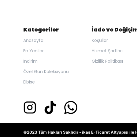
Kategoriler
İade ve Değişi
Anasayfa
Koşullar
En Yeniler
Hizmet Şartları
İndirim
Gizlilik Politikası
Özel Gün Koleksiyonu
Elbise
©2023 Tüm Hakları Saklıdır - ikas E-Ticaret
Altyapısı ile 