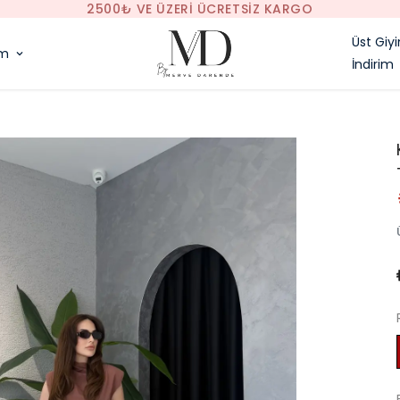
2500₺ VE ÜZERI ÜCRETSIZ KARGO
Üst Giy
im
İndirim