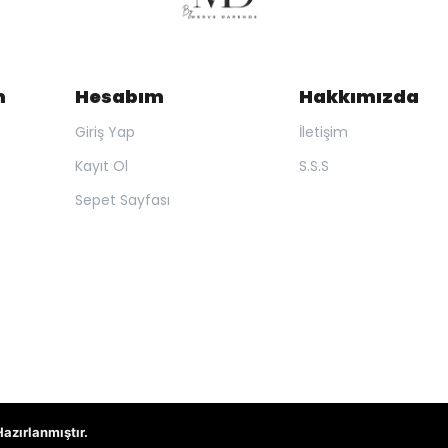
m
Hesabım
Hakkımızda
Giriş Yap
İletişim
Kayıt Ol
S.S.S
Sepet Sayfası
Hazırlanmıştır.