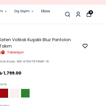
im
Dış Giyim
Elbise
0
Keten Vatkalı Kuşaklı Bluz Pantolon
Takım
Tükeniyor
Ürün Kodu
:
MD-KTNVTKTKMK-1S
₺ 1,799.00
Renk
Beden