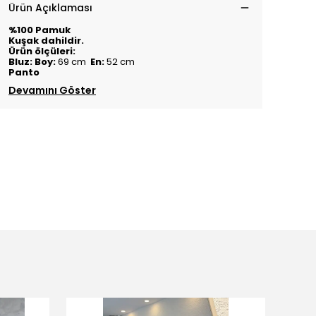
Ürün Açıklaması
%100 Pamuk
Kuşak dahildir.
Ürün ölçüleri:
Bluz: Boy:
69 cm
En:
52 cm
Panto
Devamını Göster