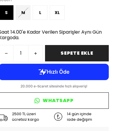
S
M
L
XL
Saat 14.00'e Kadar Verilen Siparişler Aynı Gün
Kargoda.
SEPETE EKLE
WHATSAPP
2500 TL üzeri
14 gün içinde
ücretsiz kargo
iade değişim