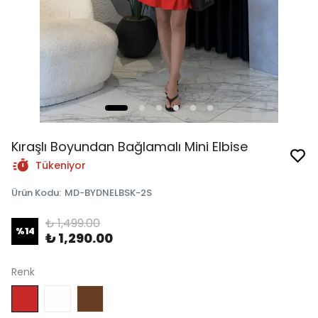
Kıraşlı Boyundan Bağlamalı Mini Elbise
Tükeniyor
Ürün Kodu
:
MD-BYDNELBSK-2S
₺ 1,499.00
%
14
₺ 1,290.00
Renk