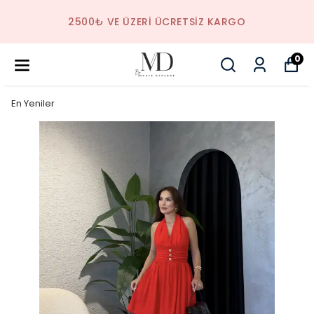
2500₺ VE ÜZERI ÜCRETSIZ KARGO
0
En Yeniler