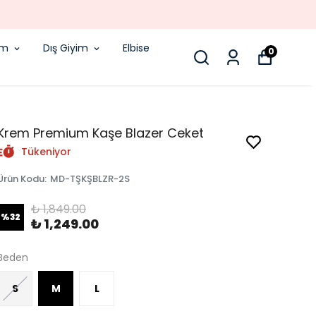
ODA!
im
Dış Giyim
Elbise
0
Krem Premium Kaşe Blazer Ceket
Tükeniyor
Ürün Kodu
:
MD-TŞKŞBLZR-2S
₺ 1,849.00
%
32
₺ 1,249.00
Beden
S
M
L