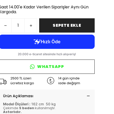
Saat 14.00'e Kadar Verilen Siparişler Aynı Gün
Kargoda.
SEPETE EKLE
WHATSAPP
2500 TL üzeri
14 gün içinde
ücretsiz kargo
iade değişim
Ürün Açıklaması
Model Ölçüleri :
162 cm 50 kg
Çekimde
S beden
kullanılmıştır.
Astarlıdır.