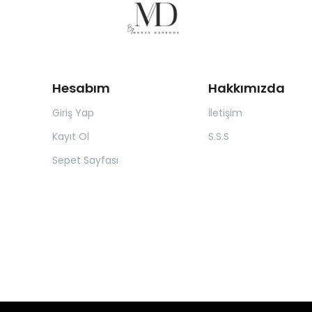
Hesabım
Hakkımızda
Giriş Yap
İletişim
Kayıt Ol
S.S.S
Sepet Sayfası