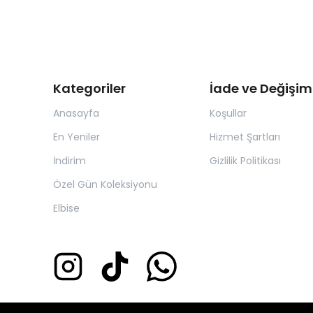
Kategoriler
İade ve Değişim
Anasayfa
Koşullar
En Yeniler
Hizmet Şartları
İndirim
Gizlilik Politikası
Özel Gün Koleksiyonu
Elbise