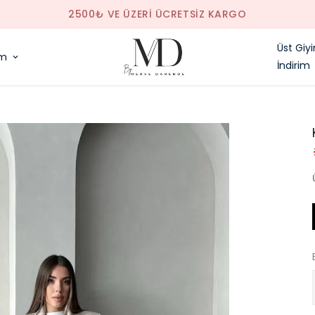
SAAT 14.00'E KADAR VERILEN SIPARIŞLER AYNI GÜN KARG
Üst Giy
im
İndirim