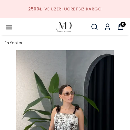
2500₺ VE ÜZERI ÜCRETSIZ KARGO
0
En Yeniler