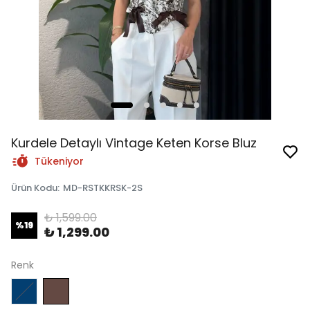
Kurdele Detaylı Vintage Keten Korse Bluz
Tükeniyor
Ürün Kodu
:
MD-RSTKKRSK-2S
₺ 1,599.00
%
19
₺ 1,299.00
Renk