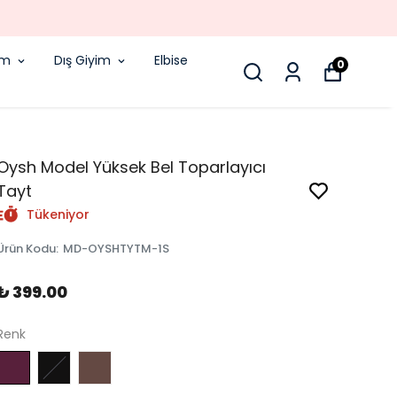
!
im
Dış Giyim
Elbise
0
Oysh Model Yüksek Bel Toparlayıcı
Tayt
Tükeniyor
Ürün Kodu
:
MD-OYSHTYTM-1S
₺ 399.00
Renk