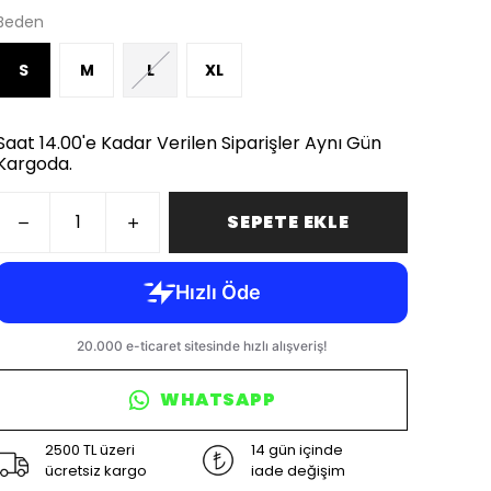
Beden
S
M
L
XL
Saat 14.00'e Kadar Verilen Siparişler Aynı Gün
Kargoda.
SEPETE EKLE
WHATSAPP
2500 TL üzeri
14 gün içinde
ücretsiz kargo
iade değişim