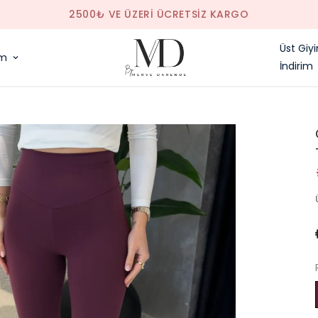
SAAT 14.00'E KADAR VERILEN SIPARIŞLER AYNI GÜN KARGODA
Üst Giy
im
İndirim