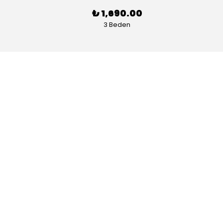
₺ 1,690.00
3 Beden