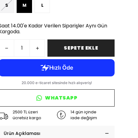
S
M
L
Saat 14.00'e Kadar Verilen Siparişler Aynı Gün
Kargoda.
SEPETE EKLE
WHATSAPP
2500 TL üzeri
14 gün içinde
ücretsiz kargo
iade değişim
Ürün Açıklaması