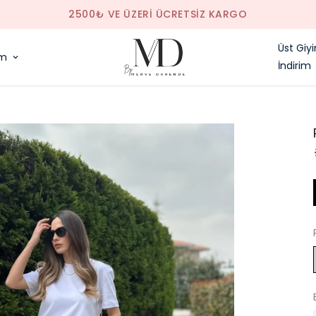
SAAT 14.00'E KADAR VERILEN SIPARIŞLER AYNI GÜN KARGODA
Üst Giy
im
İndirim