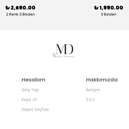
₺ 2,690.00
₺ 1,990.00
2 Renk 3 Beden
3 Beden
Hesabım
Hakkımızda
Giriş Yap
İletişim
Kayıt Ol
S.S.S
Sepet Sayfası