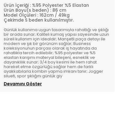
Ürün İçeriği : %95 Polyester %5 Elastan
Ürün Boyu(s beden) : 86 cm
Model Ölçüleri : 162cm / 49kg
Çekimde S beden kullanılmıştır.
Günlük kullanıma uygun tasarımıyla rahatlığı ve şıklığı
bir arada sunar; Kaliteli kumaş yapısı sayesinde uzun
süreli kullanım için idealdir; Manşetli paça detayı ile
modern ve şık bir görünüm sağlar; Business
koleksiyonunun parçası olarak iş hayatında da
rahatlıkla tercih edilebilir; %95 polyester ve %5
elastan karışımı materyal bileşeni, esneklik ve
dayanıklılık sunar; 3/4 boy kesimi ile hem rahat
hareket etme özgürlüğü sağlar hem de farklı
ayakkabılarla kombin yapma imkanı tanır; Jogger
silueti, spor şıklığını günlük giy
Devamını Göster