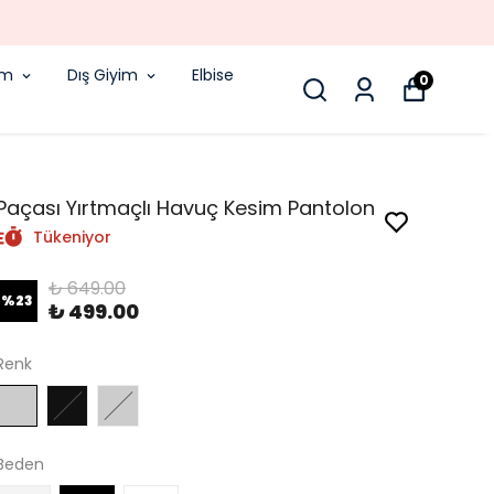
!
im
Dış Giyim
Elbise
0
Paçası Yırtmaçlı Havuç Kesim Pantolon
Tükeniyor
₺ 649.00
%
23
₺ 499.00
Renk
Beden