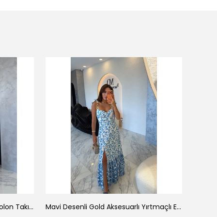
Tek Omuz Çizgili Büstiyer Pantolon Takım
Mavi Desenli Gold Aksesuarlı Yırtmaçlı Elbise
Pembe