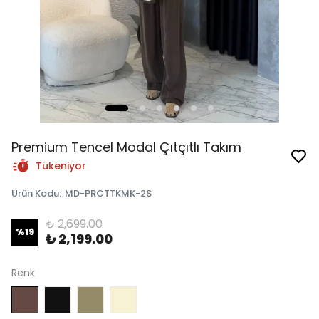
Premium Tencel Modal Çıtçıtlı Takım
Tükeniyor
Ürün Kodu
:
MD-PRCTTKMK-2S
₺ 2,699.00
%
19
₺ 2,199.00
Renk