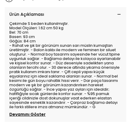
Ürün Açıklaması
Çekimde S beden kullanılmıştır.
Model Ölçüleri: 1.62 cm 50 kg
Bel: 70 cm
Basen: 93 cm
Göğüs: 84 cm
- Rahat ve şık bir görünüm sunan sarı müslin kumaştan
üretilmiştir. - Balon kalıbı ile modern ve feminen bir siluet
oluşturur. - Normal boy tasarımı sayesinde her vücut tipine
uygunluk sağlar. - Bağlama detayı ile kolayca ayarlanabilir
ve kişisel konfor sunar. - Düz deseniyle sadelikten yana
olanların tercihi olur. - 30 derece altında yıkama önerisiyle
pratik kullanım imkanı tanır. - Çift cepli yapısı küçük
eşyalarınız için ideal saklama alanları sunar. - Normal bel
kesimi ile gün boyu rahatlık hissi verir. - Dar paça tasarımı
modern ve şık bir görünüm kazandırırken hareket
özgürlüğü sağlar. - İnce yapısı yaz ayları için idealdir;
hafifliğiyle sıcak günlerde konfor sunar. - %95 pamuk
içeriği cildinizle dost dokunuşlar vaat ederken elastan
sayesinde esneklik kazandırır. - Çarpraz bağlama detayı
ile farklı stillere imza atmanız mümkündür. - G
Devamını Göster