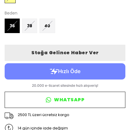
Beden
36
38
40
Stoğa Gelince Haber Ver
WHATSAPP
2500 TL üzeri ücretsiz kargo
14 gün içinde iade değişim