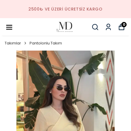
2500₺ VE ÜZERI ÜCRETSIZ KARGO
0
Takımlar
Pantolonlu Takım