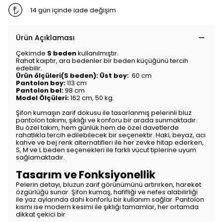
14 gün içinde iade değişim
Ürün Açıklaması
Çekimde
S beden
kullanılmıştır.
Rahat kaıptır, ara bedenler bir beden küçüğünü tercih
edebilir.
Ürün ölçüleri(S beden): Üst boy:
60 cm
Pantolon boy:
113 cm
Pantolon bel:
98 cm
Model Ölçüleri:
162 cm, 50 kg.
Şifon kumaşın zarif dokusu ile tasarlanmış pelerinli bluz
pantolon takımı, şıklığı ve konforu bir arada sunmaktadır.
Bu özel takım, hem günlük hem de özel davetlerde
rahatlıkla tercih edilebilecek bir seçenektir. Haki, beyaz, acı
kahve ve bej renk alternatifleri ile her zevke hitap ederken,
S, M ve L beden seçenekleri ile farklı vücut tiplerine uyum
sağlamaktadır.
Tasarım ve Fonksiyonellik
Pelerin detayı, bluzun zarif görünümünü artırırken, hareket
özgürlüğü sunar. Şifon kumaş, hafifliği ve nefes alabilirliği
ile yaz aylarında dahi konforlu bir kullanım sağlar. Pantolon
kısmı ise modern kesimi ile şıklığı tamamlar, her ortamda
dikkat çekici bir