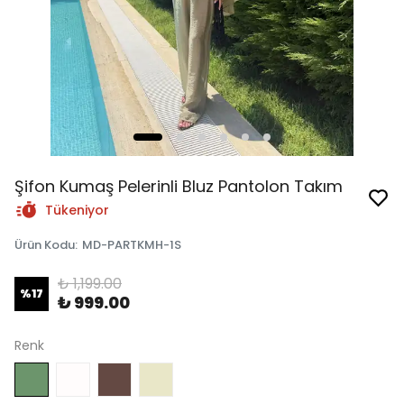
Şifon Kumaş Pelerinli Bluz Pantolon Takım
Tükeniyor
Ürün Kodu
:
MD-PARTKMH-1S
₺ 1,199.00
%
17
₺ 999.00
Renk