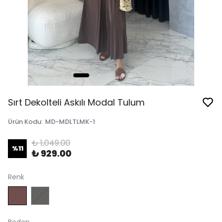
Sırt Dekolteli Askılı Modal Tulum
Ürün Kodu
:
MD-MDLTLMK-1
₺ 1,049.00
%
11
₺ 929.00
Renk