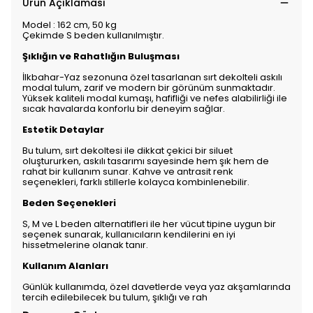
Ürün Açıklaması
Model : 162 cm, 50 kg
Çekimde S beden kullanılmıştır.
Şıklığın ve Rahatlığın Buluşması
İlkbahar-Yaz sezonuna özel tasarlanan sırt dekolteli askılı
modal tulum, zarif ve modern bir görünüm sunmaktadır.
Yüksek kaliteli modal kumaşı, hafifliği ve nefes alabilirliği ile
sıcak havalarda konforlu bir deneyim sağlar.
Estetik Detaylar
Bu tulum, sırt dekoltesi ile dikkat çekici bir siluet
oluştururken, askılı tasarımı sayesinde hem şık hem de
rahat bir kullanım sunar. Kahve ve antrasit renk
seçenekleri, farklı stillerle kolayca kombinlenebilir.
Beden Seçenekleri
S, M ve L beden alternatifleri ile her vücut tipine uygun bir
seçenek sunarak, kullanıcıların kendilerini en iyi
hissetmelerine olanak tanır.
Kullanım Alanları
Günlük kullanımda, özel davetlerde veya yaz akşamlarında
tercih edilebilecek bu tulum, şıklığı ve rah