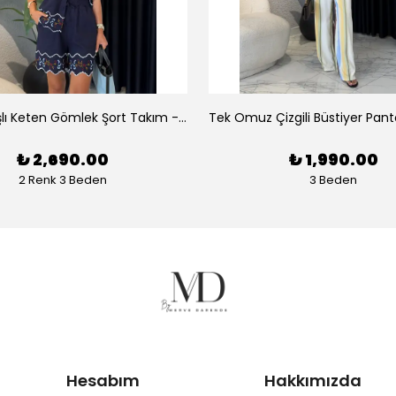
Luna Nakışlı Keten Gömlek Şort Takım - Lacivert
₺ 2,690.00
₺ 1,990.00
2 Renk 3 Beden
3 Beden
Hesabım
Hakkımızda