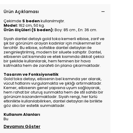
Ürün Açıklaması
Çekimde
S beden
kullanılmıştır.
Model:
162 cm, 50 kg.
Ürün ölçüleri (S beden):
Boy: 85 cm , En: 36 cm.
Siyah dantel detaylı gold toka kemerli elbise, zarif ve
şık bir görünüm arayan kadınlar için mükemmel bir
tercihtir. Bu elbise, sofistike dantel detayları ile
zenginleştirilmiş, modern bir siluete sahiptir. Dantel,
elbisenin üst kısmında ve etek kısmında dikkat çekici
bir şekilde kullanılarak, hem feminen bir hava
katmakta hem de zarafeti ön plana çıkarmaktadır.
Tasarım ve Fonksiyonellik
Gold toka detayı, elbisenin bel kısmında yer alarak,
vücut hatlarını vurgulamakta ve şıklığı artırmaktadır.
Kemer, elbisenin genel yapısına uyum sağlayarak,
hem rahat bir oturuş sunmakta hem de stil sahibi bir
görünüm kazandırmaktadır. Siyah rengi, her türlü
etkinlikte kullanılabilirken, dantel detayları ile birlikte
göz alıcı bir estetik sunmaktadır.
Kullanım Alanları
Bu
Devamını Göster