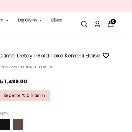
!
im
Dış Giyim
Elbise
0
Dantel Detaylı Gold Toka Kemerli Elbise
Ürün Kodu
:
MDDNTL-ELBS-1S
₺ 1,499.00
Sepette %10 İndirim
Renk