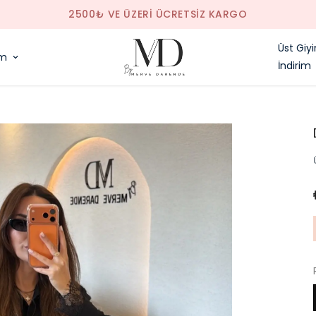
SAAT 14.00'E KADAR VERILEN SIPARIŞLER AYNI GÜN KARGODA
Üst Giy
im
İndirim