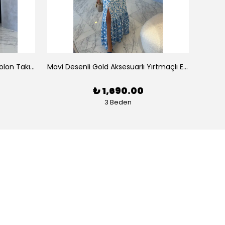
Tek Omuz Çizgili Büstiyer Pantolon Takım
Mavi Desenli Gold Aksesuarlı Yırtmaçlı Elbise
Pembe
₺ 1,690.00
3 Beden