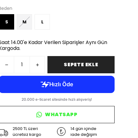
Beden
S
M
L
Saat 14.00'e Kadar Verilen Siparişler Aynı Gün
Kargoda.
SEPETE EKLE
WHATSAPP
2500 TL üzeri
14 gün içinde
ücretsiz kargo
iade değişim