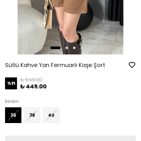
Sütlü Kahve Yan Fermuarlı Kaşe Şort
₺ 649.00
%
31
₺ 449.00
Beden
36
38
40