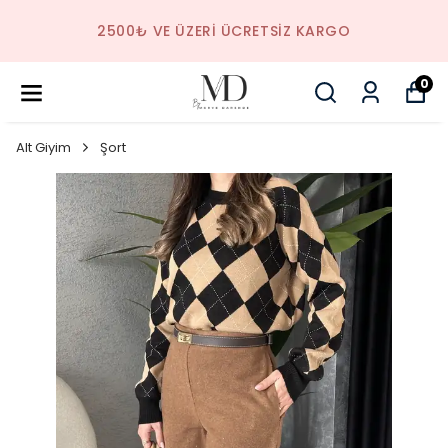
2500₺ VE ÜZERI ÜCRETSIZ KARGO
0
Alt Giyim
Şort