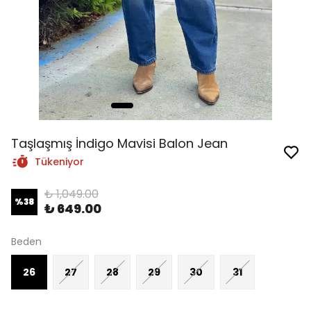
Taşlaşmış İndigo Mavisi Balon Jean
Tükeniyor
₺ 1,049.00
%
38
₺ 649.00
Beden
26
27
28
29
30
31