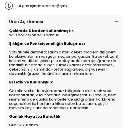
14 gün içinde iade değişim
Ürün Açıklaması
Çekimde S beden kullanılmıştır.
%50 poliviskon %50 pamuk
Şıklığın ve Fonksiyonelliğin Buluşması
Vatkalı pile detaylı tasarım astarlı ceket, modern dış giyim
koleksiyonlarının vazgeçilmez bir parçasıdır. Bu ceket, zarif
kesimi ve dikkat çekici pile detayları ile hem şıklığı hem de
rahatlığı bir arada sunar. Yüksek kaliteli astar malzemesi,
ceketinizin iç kısmında konfor sağlarken, dış yüzeyin
dayanıklılığı uzun ömürlü kullanım imkanı tanır.
Estetik ve Kullanışlılık
Ceketin vatka detayları, omuz bölgesine ekstra bir yapı
kazandırarak, vücut hatlarını belirginleştirir. Bu özellik, hem
resmi hem de günlük kombinlerde şıklığı artırır. Farklı renk
seçenekleri ile her tarza hitap eden bu tasarım, çeşitli
mevsim koşullarında rahatlıkla kullanılabilir.
Günlük Hayatta Rahatlık
Günlük kullanım