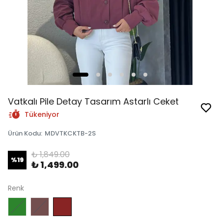
Vatkalı Pile Detay Tasarım Astarlı Ceket
Tükeniyor
Ürün Kodu
:
MDVTKCKTB-2S
₺ 1,849.00
%
19
₺ 1,499.00
Renk