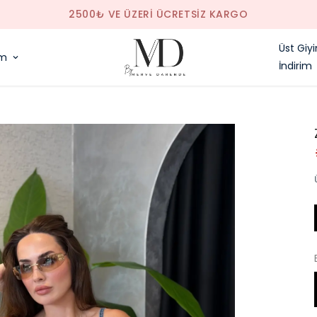
Z KARGO
Üst Giy
im
İndirim