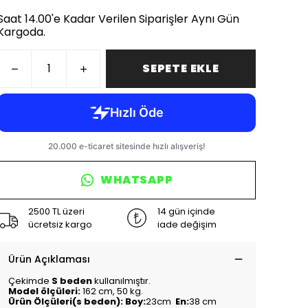
Saat 14.00'e Kadar Verilen Siparişler Aynı Gün
Kargoda.
SEPETE EKLE
WHATSAPP
2500 TL üzeri
14 gün içinde
ücretsiz kargo
iade değişim
Ürün Açıklaması
Çekimde
S beden
kullanılmıştır.
Model ölçüleri:
162 cm, 50 kg.
Ürün Ölçüleri(s beden): Boy:
23cm
En:
38 cm