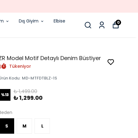
im
Dış Giyim
Elbise
0
ZR Model Motif Detaylı Denim Büstiyer
Tükeniyor
Ürün Kodu
:
MD-MTFDTBLZ-1S
₺ 1,499.00
%
13
₺ 1,299.00
Beden
S
M
L