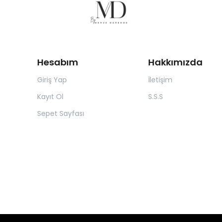
Hesabım
Hakkımızda
Giriş Yap
İletişim
Kayıt Ol
S.S.S
Sepet Sayfası