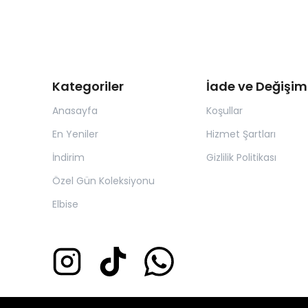
Kategoriler
İade ve Değişim
Anasayfa
Koşullar
En Yeniler
Hizmet Şartları
İndirim
Gizlilik Politikası
Özel Gün Koleksiyonu
Elbise