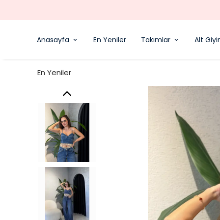
2500₺ VE ÜZERI ÜCRETSI
Anasayfa
En Yeniler
Takımlar
Alt Giy
En Yeniler